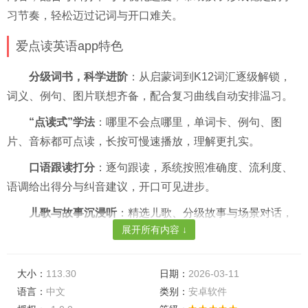
习节奏，轻松迈过记词与开口难关。
爱点读英语app特色
分级词书，科学进阶
：从启蒙词到K12词汇逐级解锁，
词义、例句、图片联想齐备，配合复习曲线自动安排温习。
“点读式”学法
：哪里不会点哪里，单词卡、例句、图
片、音标都可点读，长按可慢速播放，理解更扎实。
口语跟读打分
：逐句跟读，系统按照准确度、流利度、
语调给出得分与纠音建议，开口可见进步。
儿歌与故事沉浸听
：精选儿歌、分级故事与场景对话，
展开所有内容 ↓
配字幕与关键词汇，一边听一边学。
个性化学习计划
：支持设置“每日新学/复习量”“提醒时
大小：
113.30
日期：
2026-03-11
段”，自动生成今日任务与剩余天数。
语言：
中文
类别：
安卓软件
成长激励体系
：打卡日历、勋章收集、排行榜鼓励机