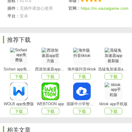
授权：
v1.0.0
等级：
制，让孩子在成就感中坚持。
插件：
无插件请放心使用
官网：
https://m.xiazaigame.com
平台：
安卓
推荐下载
Sixfast app免费版
西游加速器app官方版
海外版抖音tiktok
迅猛兔加速器app最新版
下载
下载
下载
下载
WOLB app免费版
WEBTOON app
国家中小学智慧教育平台app(智慧中小学)
tiktok app手机版
下载
下载
下载
下载
相关文章