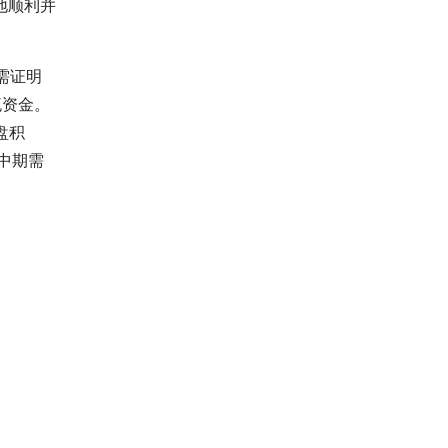
地顺利并
需证明
流资金。
盘积
但中期需