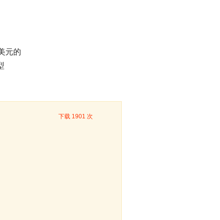
美元的
型
下载 1901 次