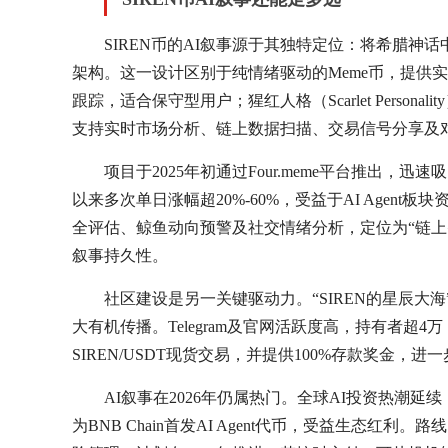
SIREN币的AI叙事源于其独特定位：将希腊神话中塞
架构。这一设计区别于纯情绪驱动的Meme币，提供实际效用
跟踪，适合保守型用户；猩红人格（Scarlet Pers
支持实时市场分析、链上数据扫描、交易信号分享及对话式咨
项目于2025年初通过Four.meme平台推出，迅
以来多次单日涨幅超20%-60%，受益于AI Agent板块资金轮
全评估、鲸鱼动向预警及社交情绪分析，定位为“链上智
叙事持久性。
社区建设是另一关键驱动力。“SIREN的星辰
大有机传播。Telegram及官网活跃度高，持有者超4万，
SIREN/USDT现货交易，并提供100%存款奖金，
AI叙事在2026年仍属热门。全球AI投资热潮延续，
为BNB Chain首发AI Agent代币，受益生态红利。路线图