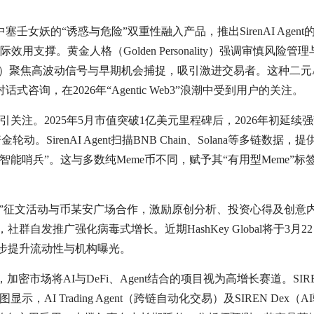
壬女妖的“诱惑与危险”双重性融入产品，推出SirenAI Agent
支撑。黄金人格（Golden Personality）强调审慎风险管
onality）聚焦高波动信号与早期机会捕捉，吸引激进交易者。这种二元
询，在2026年“Agentic Web3”浪潮中受到用户的关注。
速吸引关注。2025年5月市值突破1亿美元里程碑后，2026年初延续
动。SirenAI Agent扫描BNB Chain、Solana等多链数据，
能哨兵”。这与多数纯Meme币不同，赋予其“有用型Meme”标
大海”征文活动与币某安广场合作，激励原创分析、投资心得及创意
社群自发推广强化病毒式增长。近期HashKey Global将于3月2
进一步提升流动性与机构曝光。
加密市场将AI与DeFi、Agent结合的项目视为高增长赛道。SIR
显示，AI Trading Agent（跨链自动化交易）及SIREN Dex（