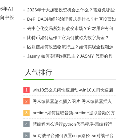
规？KYC和合格投资者
如何？哪些因素会影响
6年AI
2026年十大加密投资机会是什么？需避免哪些
要求为何重要？
其价格与流动性？
可向中长
伪热点？
DeFi DAO组织的治理模式是什么？社区投票如
何管理协议资金？
去中心化交易所如何改变市场？它对用户有何
益处？
比特币如何运作？它为何被称为数字黄金？
区块链如何改造物流行业？如何实现全程溯源
透明？
Jasmy 如何实现数据民主？JASMY 代币的具
体用途是什么？
人气排行
1
win10怎么关闭快速启动-win10关闭快速启
动的方法
2
秀米编辑器怎么插入图片-秀米编辑器插入
图片的方法
3
arctime如何提取音频-arctime提取音频的方
法介绍
4
慧编程怎么运行python代码程序-慧编程运
行python代码程序的方法
5
5e对战平台如何设置csgo路径-5e对战平台