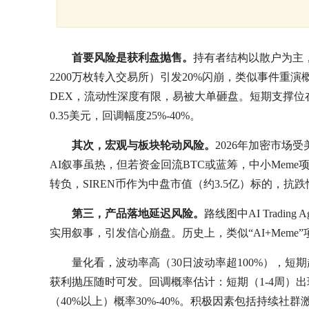
首要风险是获利盘抛售。
持有者结构以散户为主，4
2200万枚转入交易所）引发20%闪崩，类似事件重演概
DEX，流动性深度有限，易被大单砸盘。短期支撑位在0.
0.35美元，回调幅度25%-40%。
其次，宏观与板块轮动风险。
2026年加密市
AI叙事虽热，但若资金回流BTC或蓝筹，中小Meme
转负，SIREN币作为中盘市值（约3.5亿）标的，抗
第三，产品落地延迟风险。
路线图中AI Trading
实用叙事，引发信心崩盘。历史上，类似“AI+Meme”项目
量化看，波动率高（30日波动率超100%），短期
获利抛压随时可发。回调概率估计：短期（1-4周）出现
（40%以上）概率30%-40%。积极因素包括持续社