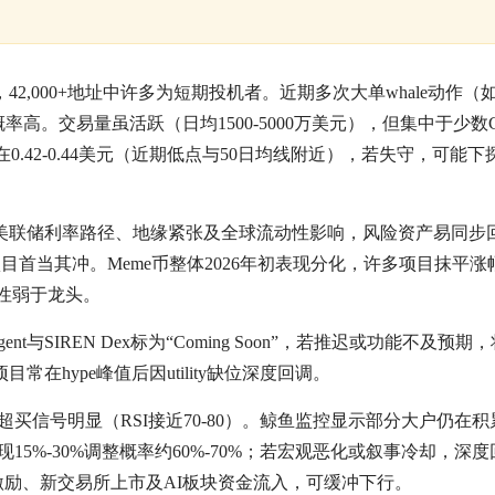
2,000+地址中许多为短期投机者。近期多次大单whale动作（
率高。交易量虽活跃（日均1500-5000万美元），但集中于少数
42-0.44美元（近期低点与50日均线附近），若失守，可能下探0.
场受美联储利率路径、地缘紧张及全球流动性影响，风险资产易同步
项目首当其冲。Meme币整体2026年初表现分化，许多项目抹平涨
跌性弱于龙头。
 Agent与SIREN Dex标为“Coming Soon”，若推迟或功能不及预
常在hype峰值后因utility缺位深度回调。
超买信号明显（RSI接近70-80）。鲸鱼监控显示部分大户仍在
15%-30%调整概率约60%-70%；若宏观恶化或叙事冷却，深度
群激励、新交易所上市及AI板块资金流入，可缓冲下行。