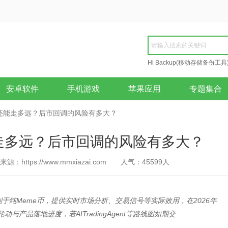
Hi Backup(移动存储备份工具
Repair
安卓软件
手机游戏
苹果应用
专题集合
叙事还能走多远？后市回调的风险有多大？
还能走多远？后市回调的风险有多大？
来源：https://www.mmxiazai.com
人气：
45599
人
架构区别于纯Meme币，提供实时市场分析、交易信号等实际效用，在2026年
动与产品落地进度，若AITradingAgent等路线图如期交