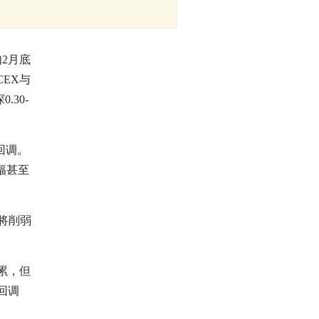
如2月底
CEX与
30-
回调。
幅甚至
期，将削弱
积累，但
回调