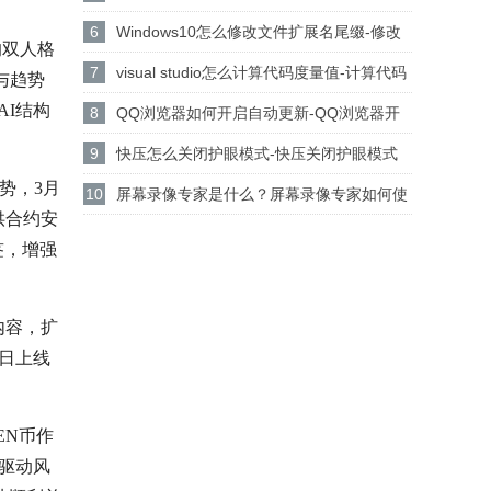
设置csgo路径的方法
6
Windows10怎么修改文件扩展名尾缀-修改
的双人格
文件扩展名尾缀方法
7
visual studio怎么计算代码度量值-计算代码
理与趋势
AI结构
度量值方法
8
QQ浏览器如何开启自动更新-QQ浏览器开
启自动更新的方法
9
快压怎么关闭护眼模式-快压关闭护眼模式
强势，3月
的方法介绍
10
屏幕录像专家是什么？屏幕录像专家如何使
提供合约安
用？
签，增强
内容，扩
2日上线
EN币作
AI驱动风