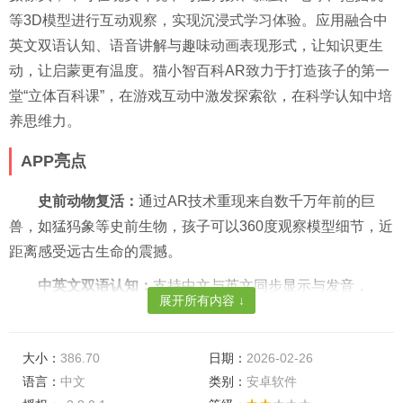
等3D模型进行互动观察，实现沉浸式学习体验。应用融合中
英文双语认知、语音讲解与趣味动画表现形式，让知识更生
动，让启蒙更有温度。猫小智百科AR致力于打造孩子的第一
堂“立体百科课”，在游戏互动中激发探索欲，在科学认知中培
养思维力。
APP亮点
史前动物复活：
通过AR技术重现来自数千万年前的巨
兽，如猛犸象等史前生物，孩子可以360度观察模型细节，近
距离感受远古生命的震撼。
中英文双语认知：
支持中文与英文同步显示与发音，
展开所有内容 ↓
如“Mammoth / 猛犸象”、“LadyBug / 瓢虫”、“Earth / 地
球”等，帮助孩子在自然认知中积累双语词汇。
大小：
386.70
日期：
2026-02-26
孩子的第一节宇宙课：
立体呈现地球与太阳系结构，通
语言：
中文
类别：
安卓软件
过可视化方式帮助孩子理解宇宙概念，从小建立科学世界