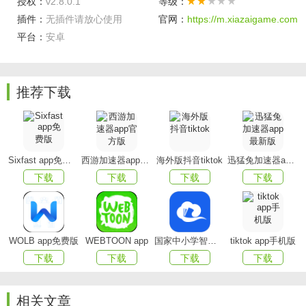
授权：
v2.8.0.1
等级：
观。
插件：
无插件请放心使用
官网：
https://m.xiazaigame.com
平台：
安卓
真实场景互动学习：
3D模型可与现实环境融合，孩子可
以在客厅、公园、书桌旁与虚拟模型互动，增强沉浸感与参
与感。
推荐下载
儿童化趣味讲解：
由育儿与早教专家参与内容设计，讲
解语言生动活泼，符合儿童认知习惯，寓教于乐。
猫小智百科AR客户端优势
Sixfast app免费版
西游加速器app官方版
海外版抖音tiktok
迅猛兔加速器app最新版
下载
下载
下载
下载
沉浸式体验：
区别于传统平面图片或视频，AR立体互动
让知识“站”在孩子面前，提升注意力与学习兴趣。
低门槛操作：
界面简洁，图标直观，支持一键切换拍
WOLB app免费版
WEBTOON app
国家中小学智慧教育平台app(智慧中小学)
tiktok app手机版
照、录像与语音播放模式，孩子也能轻松上手。
下载
下载
下载
下载
内容科学严谨：
百科内容经过专业审核，结合儿童启蒙
阶段的理解能力进行表达优化，确保知识准确又易懂。
相关文章