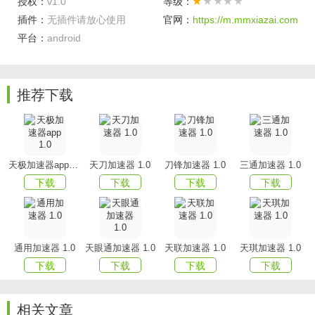
授权：
v1.0
等级：
络延迟，保证流畅的用户体验！
插件：
无插件请放心使用
官网：
https://m.mmxiazai.com
如果您有任何问题或建议，请随时与我们联系。我们很乐意
平台：
android
听取您的意见。
免责声明：
使用本软件的同时，请严格遵守中国的法律法规。
推荐下载
本软件仅供科研,学习,教育,等一切合法目的使用。
严禁一切违反中国及服务器所在国法律的行为。
使用本软件将被视为对本声明全部内容的认可。
天极加速器app 1.0
天刀加速器 1.0
刀锋加速器 1.0
三通加速器 1.0
下载
下载
下载
下载
通用加速器 1.0
天眼通加速器 1.0
天联加速器 1.0
天琪加速器 1.0
下载
下载
下载
下载
相关文章