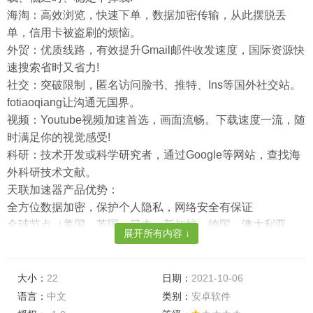
海淘：高效浏览，快速下单，数据加密传输，从此摆脱丢
单，信用卡被盗刷的烦恼。
外贸：优质线路，有效提升Gmail邮件收发速度，国际资源快
速搜索省时又省力!
社交：突破限制，匿名访问脸书、推特、Ins等国外社交站。
fotiaoqiang让沟通无国界。
视频：Youtube视频加速首选，画面流畅。下载速度一流，随
时满足你的视觉感受!
科研：技术开发或科学研究者，通过Google等网站，查找海
外科研技术文献。
天联加速器产品优势：
全方位数据加密，保护个人隐私，网络安全有保证
全球节点（美国，英国，日本，新加坡，德国，澳大利亚，
展开所有内容 ↓
法国，荷兰，加拿大，印度等）为您一键加速所有海外游
戏，网站等
网络稳定，无需担心频繁掉线问题，火爆海外网游让您嗨翻
大小：
22
日期：
2021-10-06
天
语言：
中文
类别：
安卓软件
采用动态负载均衡和可伸缩的服务器集群技术，有效降低网