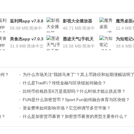
返利网app v7.8.8
影视大全播放器
魔秀桌面a
安卓版
58.08 MB
/
简体中
v3.1.7 安卓版
46.71 MB
/
简体中
桌面软件)v
11.4 MB
/
文
文
安卓版
美食杰app v7.0.3
墨迹天气(手机天
为知笔记v7
安卓版
31.9 MB
/
简体中文
气软
18.58 MB
/
简体中
装本地VI
38.6 MB
/
件)V7.0922.02安
文
卓版
如何？
为什么市场关注“我踏马来了”？其上币路径和短期涨幅说明
什么是TradFi？传统金融与区块链如何融合？
比特币价格跌至6万是底部吗？什么时候才能止跌反弹？
FUN是什么加密货币？Sport.Fun如何融合体育与区块链？
资金费率如何影响市场？它怎样调节多空平衡？
势？
什么是加密货币募资？加密货币募资的类型主要有什么？