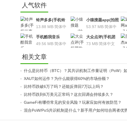
人气软件
铃声多多(手机铃
小猿搜题app(拍照
声软件)v8.7.66 安
13.88 MB
/
简体中
搜题利器)V9.7.2安
53.97 MB
/
简体中
卓版
文
卓版
文
手机酷我音乐
大众点评(手机团
V9.2.3.5 安卓版
49.56 MB
/
简体中
购软件)V10.18.4
73 MB
/
简体中文
文
安卓版
相关文章
什么是比特币（BTC）？其共识机制工作量证明（PoW）
XAUT如何运作？为什么能获得60%的市场份额？
比特币跌破6万了吗？还能反弹回7万以上吗？
比特币跌到6万美元正常吗？这次回调会持续多久？
GameFi有哪些常见的安全风险？玩家应如何有效防范？
混合PoW/PoS共识机制是什么？新手用户如何结合两者优