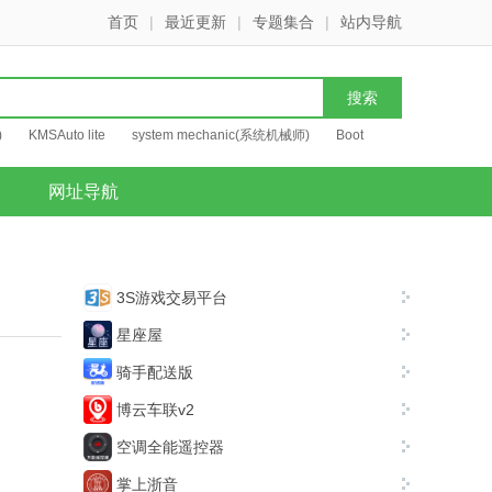
首页
|
最近更新
|
专题集合
|
站内导航
)
KMSAuto lite
system mechanic(系统机械师)
Boot
网址导航
3S游戏交易平台
星座屋
骑手配送版
博云车联v2
空调全能遥控器
掌上浙音