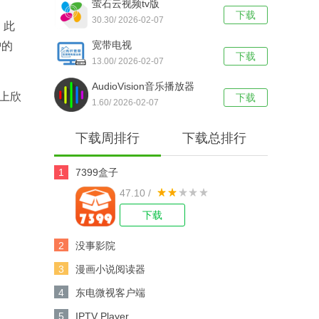
萤石云视频tv版
下载
30.30/ 2026-02-07
。此
宽带电视
护的
下载
13.00/ 2026-02-07
AudioVision音乐播放器
备上欣
下载
1.60/ 2026-02-07
下载周排行
下载总排行
1
7399盒子
47.10 /
下载
2
没事影院
3
漫画小说阅读器
4
东电微视客户端
5
IPTV Player