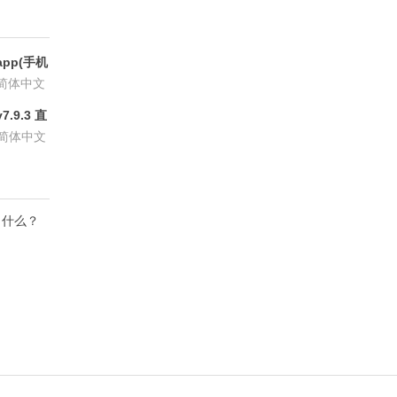
pp(手机
6.8.6
简体中文
.9.3 直
P会员版
简体中文
了什么？