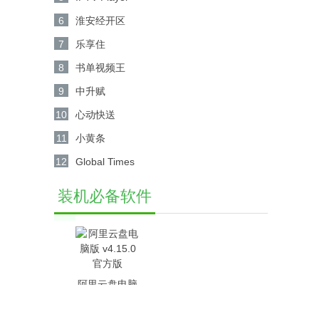
6
淮安经开区
7
乐享住
8
书单视频王
9
中升赋
10
心动快送
11
小黄条
12
Global Times
装机必备软件
阿里云盘电脑
版 v4.15.0官