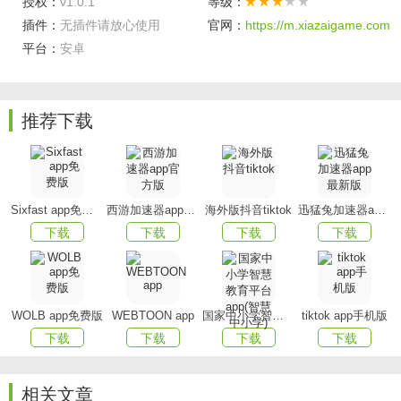
2. 实用旅行清单：
出发前创建清单，避免遗漏证件、充
授权：
v1.0.1
等级：
插件：
无插件请放心使用
官网：
https://m.xiazaigame.com
电设备、衣物等重要物品。
平台：
安卓
3. 旅行游记记录：
支持记录每日行程与心得感悟，让旅
途故事完整保留。
推荐下载
4. 摄影辅助工具：
提供构图相机、一键拼图、一键美
化、一键清晰等功能，让照片更有质感。
5. 拍照姿势攻略：
内置拍照姿势与取景参考，解决“不会
摆姿势”的尴尬。
Sixfast app免费版
西游加速器app官方版
海外版抖音tiktok
迅猛兔加速器app最新版
下载
下载
下载
下载
6. 分类浏览便捷：
按主题分类，如日本旅游攻略、自驾
必备、景点逛吃等，查找更高效。
客户端优势
WOLB app免费版
WEBTOON app
国家中小学智慧教育平台app(智慧中小学)
tiktok app手机版
下载
下载
下载
下载
界面清新直观：
整体采用温暖明亮的色调设计，信息层
级清晰，浏览体验舒适。
相关文章