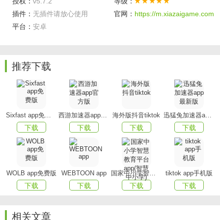
授权：
v5.7.2
等级：
点、所售票的余票数等。此外，该平台还具有旅游、包车、
插件：
无插件请放心使用
官网：
https://m.xiazaigame.com
失物招领、出行资讯发布等功能。
平台：
安卓
更新内容
推荐下载
v4.4.9
-修复已知问题，优化用户体验
v4.4.5
Sixfast app免费版
西游加速器app官方版
海外版抖音tiktok
迅猛兔加速器app最新版
1.更新隐私政策
下载
下载
下载
下载
v1.0.2
1.修复不能修改头像问题
WOLB app免费版
WEBTOON app
国家中小学智慧教育平台app(智慧中小学)
tiktok app手机版
2.修复购票时间选择错误问题
下载
下载
下载
下载
3.修复自动更新在android7.0上不能安装问题
相关文章