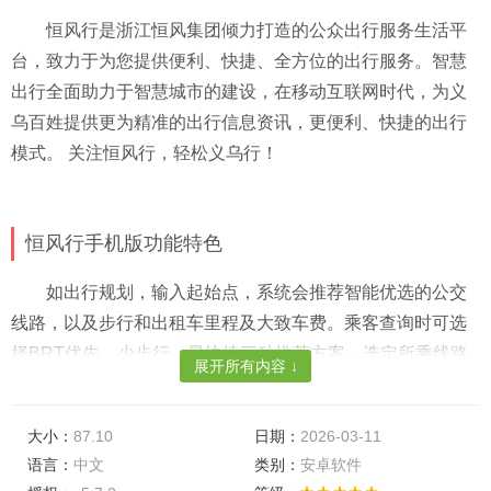
恒风行是浙江恒风集团倾力打造的公众出行服务生活平
台，致力于为您提供便利、快捷、全方位的出行服务。智慧
出行全面助力于智慧城市的建设，在移动互联网时代，为义
乌百姓提供更为精准的出行信息资讯，更便利、快捷的出行
模式。 关注恒风行，轻松义乌行！
恒风行手机版功能特色
如出行规划，输入起始点，系统会推荐智能优选的公交
线路，以及步行和出租车里程及大致车费。乘客查询时可选
择BRT优先、少步行、最快捷三种推荐方案，选定所乘线路
展开所有内容 ↓
后，通过“线路搜索”功能，还能自动呈现所选线路最近的公交
车位置和距离，让你出行无忧。
大小：
87.10
日期：
2026-03-11
除了查询，还能购买汽车票，包括查询义乌各大汽车客
语言：
中文
类别：
安卓软件
运站的运行情况，如目的地票价，该线路的首末班时间、站