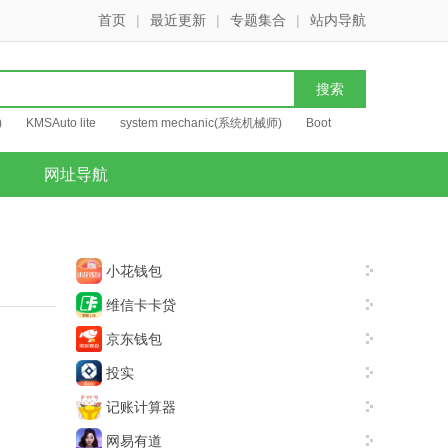
首页
|
最近更新
|
专题集合
|
站内导航
)
KMSAuto lite
system mechanic(系统机械师)
Boot
网址导航
小花钱包
维信卡卡贷
京东钱包
投实
记账计算器
网易有道