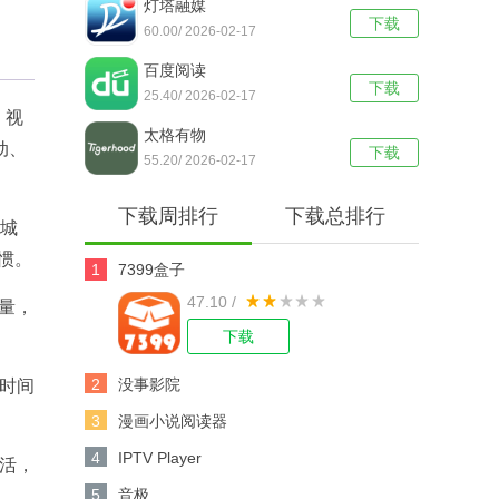
灯塔融媒
下载
60.00/ 2026-02-17
百度阅读
下载
25.40/ 2026-02-17
，视
太格有物
动、
下载
55.20/ 2026-02-17
下载周排行
下载总排行
、城
惯。
1
7399盒子
47.10 /
览量，
下载
2
没事影院
动时间
3
漫画小说阅读器
4
IPTV Player
生活，
5
音极