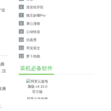
6
淮安经开区
产业
7
猫王妙播Pro
8
掌心潼南
本
9
心动快送
10
仿真秀
11
早安英文
12
萝卜快跑
视频
装机必备软件
，活
直播
阿里云盘电脑
版 v4.15.0官
控。