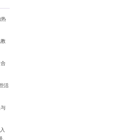
地热
找教
适合
些活
长与
进入
强。