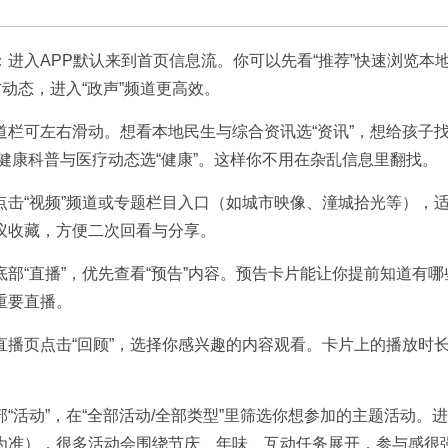
：进入APP默认来到首页信息流。你可以先看“推荐”快速浏览本
动态，进入“政声”频道更高效。
道栏可左右滑动。想看本地民生与综合资讯选“资讯”，想给孩子
心健康科普与医疗动态选“健康”。这样你不用在杂乱信息里翻找。
点击“视频”频道或专题栏目入口（如城市映像、潼城拾光等），
议收藏，方便二次回看与分享。
底部“直播”，优先查看“预告”内容。预告卡片能让你提前知道有哪
重要直播。
直播页点击“回顾”，选择你感兴趣的内容观看。卡片上的播放时
部“活动”，在“全部活动/全部类型”里筛选你想参加的主题活动。
为准），很多活动会围绕节庆、年味、互动任务展开，参与感很