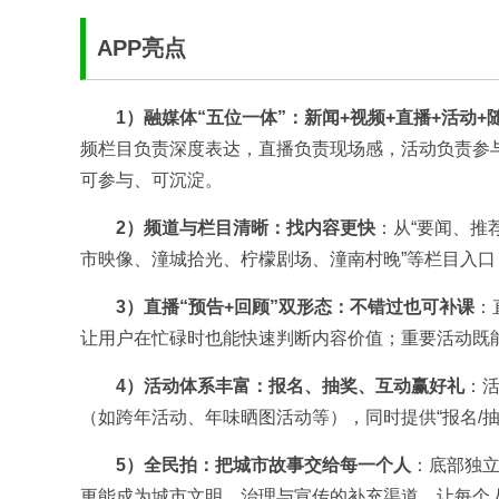
APP亮点
1）融媒体“五位一体”：新闻+视频+直播+活动+
频栏目负责深度表达，直播负责现场感，活动负责参
可参与、可沉淀。
2）频道与栏目清晰：找内容更快
：从“要闻、推
市映像、潼城拾光、柠檬剧场、潼南村晚”等栏目入
3）直播“预告+回顾”双形态：不错过也可补课
：
让用户在忙碌时也能快速判断内容价值；重要活动既
4）活动体系丰富：报名、抽奖、互动赢好礼
：活
（如跨年活动、年味晒图活动等），同时提供“报名/
5）全民拍：把城市故事交给每一个人
：底部独立
更能成为城市文明、治理与宣传的补充渠道，让每个