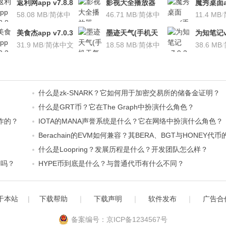
返利网app v7.8.8
影视大全播放器
魔秀桌面a
安卓版
58.08 MB
/
简体中
v3.1.7 安卓版
46.71 MB
/
简体中
桌面软件)v
11.4 MB
/
文
文
安卓版
美食杰app v7.0.3
墨迹天气(手机天
为知笔记v7
安卓版
31.9 MB
/
简体中文
气软
18.58 MB
/
简体中
装本地VI
38.6 MB
/
件)V7.0922.02安
文
卓版
什么是zk-SNARK？它如何用于加密交易所的储备金证明？
什么是GRT币？它在The Graph中扮演什么角色？
作的？
IOTA的MANA声誉系统是什么？它在网络中扮演什么角色？
Berachain的EVM如何兼容？其BERA、BGT与HONEY
什么是Loopring？发展历程是什么？开发团队怎么样？
资吗？
HYPE币到底是什么？与普通代币有什么不同？
于本站
|
下载帮助
｜
下载声明
｜
软件发布
｜
广告合
备案编号：京ICP备1234567号