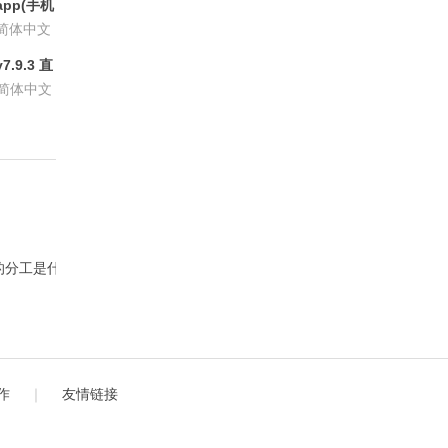
pp(手机
6.8.6
简体中文
.9.3 直
P会员版
简体中文
代币的分工是什么？
作
｜
友情链接