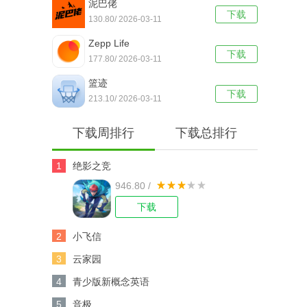
泥巴佬
下载
130.80/ 2026-03-11
Zepp Life
下载
177.80/ 2026-03-11
篮迹
下载
213.10/ 2026-03-11
下载周排行
下载总排行
1
绝影之竞
946.80 /
下载
2
小飞信
3
云家园
4
青少版新概念英语
5
音极