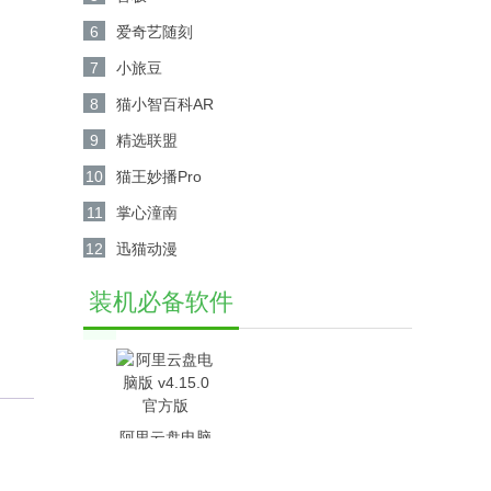
6
爱奇艺随刻
7
小旅豆
8
猫小智百科AR
9
精选联盟
10
猫王妙播Pro
11
掌心潼南
12
迅猫动漫
装机必备软件
阿里云盘电脑
版 v4.15.0官