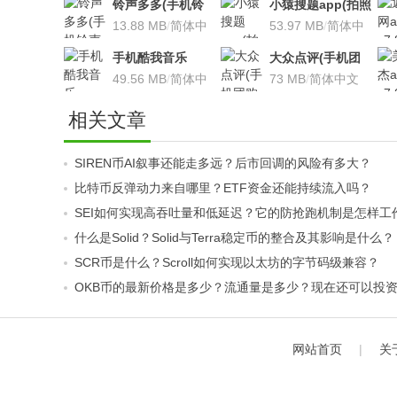
铃声多多(手机铃
小猿搜题app(拍照
声软件)v8.7.66 安
13.88 MB
/
简体中
搜题利器)V9.7.2安
53.97 MB
/
简体中
卓版
文
卓版
文
手机酷我音乐
大众点评(手机团
V9.2.3.5 安卓版
49.56 MB
/
简体中
购软件)V10.18.4
73 MB
/
简体中文
文
安卓版
相关文章
SIREN币AI叙事还能走多远？后市回调的风险有多大？
比特币反弹动力来自哪里？ETF资金还能持续流入吗？
SEI如何实现高吞吐量和低延迟？它的防抢跑机制是怎样工
什么是Solid？Solid与Terra稳定币的整合及其影响是什么？
SCR币是什么？Scroll如何实现以太坊的字节码级兼容？
OKB币的最新价格是多少？流通量是多少？现在还可以投
网站首页
|
关