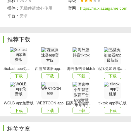
授权：
v3.2.5
等级：
知识都在这里找到。
插件：
无插件请放心使用
官网：
https://m.xiazaigame.com
软件亮点
平台：
安卓
平台深度结合了学校通知公告、日常教学管理业务，为
师生提供各类的生活及学习的一站式服务。
推荐下载
自动汇总错题，汇总其它考生错题，收藏薄弱试题，随
时排查重做，掌上笔记，随时记录。
主要包括：课表查询、课堂考勤、成绩查询、一卡通查
Sixfast app免费版
西游加速器app官方版
海外版抖音tiktok
迅猛兔加速器app最新版
询、校园资讯、办事流程、统一身份认证、消息通知...等各类
下载
下载
下载
下载
服务。
客户端功能
WOLB app免费版
WEBTOON app
国家中小学智慧教育平台app(智慧中小学)
tiktok app手机版
【船员找培训】海事院校船员培训合作，在线报名海员
下载
下载
下载
下载
培训，不收中介费。
相关文章
【在学习】培训课程人性化的服务提醒，学习进度一目