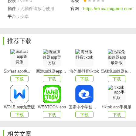
授权：
v2.9.0
等级：
插件：
无插件请放心使用
官网：
https://m.xiazaigame.com
平台：
安卓
柠檬自习室手机版特色
推荐下载
【细致图标】
每个图标精心设计不敷衍；
【真实模拟】
真实模拟教室场景更专注，自习数据均记
录并有统计；
Sixfast app免费版
西游加速器app官方版
海外版抖音tiktok
迅猛兔加速器app最新版
【在线自习】
和同学一起学习不会枯燥，选择自己喜欢
下载
下载
下载
下载
的教室自习。
软件亮点
WOLB app免费版
WEBTOON app
国家中小学智慧教育平台app(智慧中小学)
tiktok app手机版
【每日统计】
自习数据均记录并有统计；
下载
下载
下载
下载
【细致图标】
每个图标精心设计不敷衍；
相关文章
【在线自习】
和同学一起学习不会枯燥；