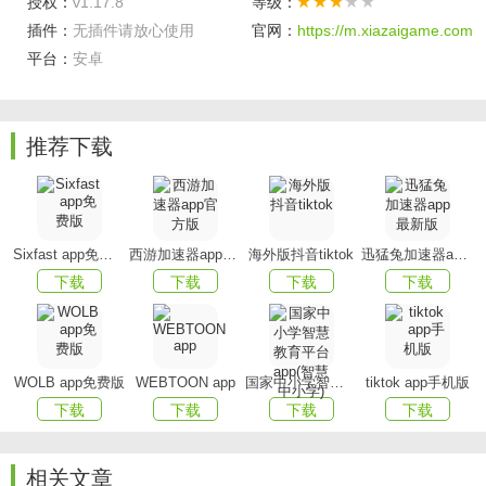
授权：
v1.17.8
等级：
精准数据，促进教学
插件：
无插件请放心使用
官网：
https://m.xiazaigame.com
软件功能
平台：
安卓
-随时随地阅卷，无需坐在电脑前，教师利用碎片时间即
可完成批阅工作
推荐下载
-根据阅卷图片长宽，可以横竖屏切换
-旨在实现考务、阅卷、成绩分析和试卷存档的信息化，
便捷学校的考试管理，降低学校考务工作量
Sixfast app免费版
西游加速器app官方版
海外版抖音tiktok
迅猛兔加速器app最新版
下载
下载
下载
下载
-支持常规给分、分步骤加/减分多种方式
客户端亮点
WOLB app免费版
WEBTOON app
国家中小学智慧教育平台app(智慧中小学)
tiktok app手机版
学生作业
下载
下载
下载
下载
通过文字、图片、语音、录像等形式进行作业布置，学
生上交后可在手机审阅，并回复评语。
相关文章