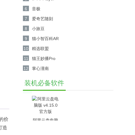
6
音极
7
爱奇艺随刻
8
小旅豆
9
猫小智百科AR
10
精选联盟
11
猫王妙播Pro
12
掌心潼南
装机必备软件
的价
阿里云盘电脑
打造
版 v4.15.0官