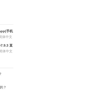
pp(手机
6.8.6
简体中文
.9.3 直
P会员版
简体中文
？
作的？