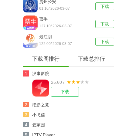
贵州公安
下载
61.10/ 2026-03-07
票牛
下载
127.10/ 2026-03-07
最江阴
下载
122.00/ 2026-03-07
下载周排行
下载总排行
1
没事影院
25.60 /
下载
2
绝影之竞
3
小飞信
4
云家园
5
IPTV Player