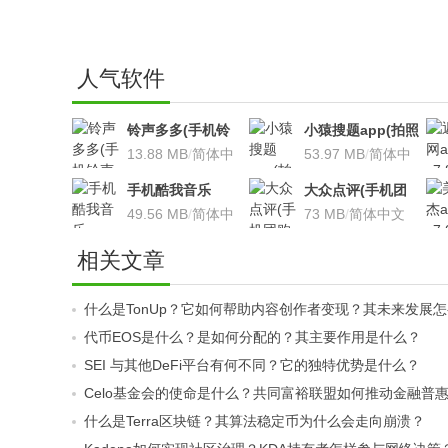
人气软件
铃声多多(手机铃
小猿搜题app(拍照
声软件)v8.7.66 安
13.88 MB
/
简体中
搜题利器)V9.7.2安
53.97 MB
/
简体中
卓版
文
卓版
文
手机酷我音乐
大众点评(手机团
V9.2.3.5 安卓版
49.56 MB
/
简体中
购软件)V10.18.4
73 MB
/
简体中文
文
安卓版
相关文章
什么是TonUp？它如何帮助内容创作者变现？其未来发展
代币EOS是什么？是如何分配的？其主要作用是什么？
SEI 与其他DeFi平台有何不同？它的独特优势是什么？
Celo基金会的使命是什么？共同富裕联盟如何推动金融普
什么是Terra区块链？其算法稳定币为什么会走向崩溃？