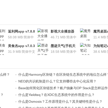
返利网app v7.8.8
影视大全播放器
魔秀桌面a
安卓版
58.08 MB
/
简体中
v3.1.7 安卓版
46.71 MB
/
简体中
桌面软件)v
11.4 MB
/
文
文
安卓版
美食杰app v7.0.3
墨迹天气(手机天
为知笔记v7
安卓版
31.9 MB
/
简体中文
气软
18.58 MB
/
简体中
装本地VI
38.6 MB
/
件)V7.0922.02安
文
卓版
怎么样？
什么是Harmony区块链？在区块链生态系统中的地位怎么样
NEO的共识机制是什么？它支持哪些去中心化应用？
Base如何简化区块链技术？账户抽象与OP Stack是怎样运
惠？
什么是Yieldteq？在XDC生态系统中的作用是什么？
什么是Osmosis？工作原理是什么？其关键特性是什么？