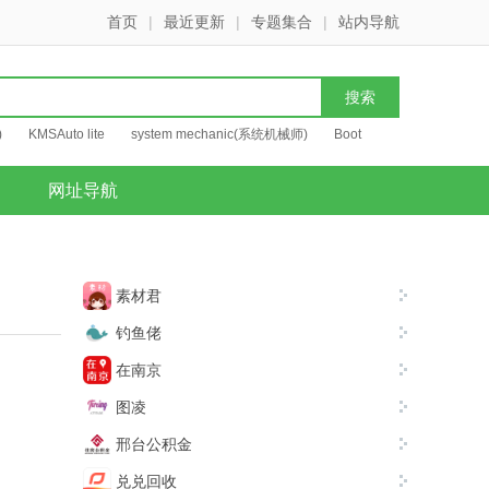
首页
|
最近更新
|
专题集合
|
站内导航
)
KMSAuto lite
system mechanic(系统机械师)
Boot
网址导航
素材君
钓鱼佬
在南京
图凌
邢台公积金
兑兑回收