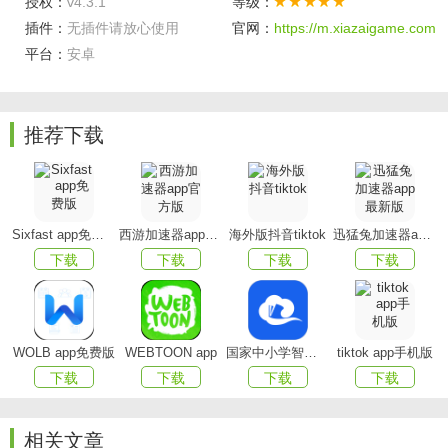
授权：
v4.3.1
等级：
插件：
无插件请放心使用
官网：
https://m.xiazaigame.com
平台：
安卓
最江阴手机版特色
推荐下载
--可以根据自己的需要直接的检索相应的资讯查看，快速
准确的检索；
Sixfast app免费版
西游加速器app官方版
海外版抖音tiktok
迅猛兔加速器app最新版
--支持用户直接在输入框内输入节目名称或者主持人姓名
下载
下载
下载
下载
检索节目查看；
--实时的显示天气预报，用户直接可以查看到详细的温
度，随时选择查看；
WOLB app免费版
WEBTOON app
国家中小学智慧教育平台app(智慧中小学)
tiktok app手机版
--提供用户进行政务办理，可以直接选择办理相关的服
下载
下载
下载
下载
务，随意的查看办理。
相关文章
最江阴软件亮点