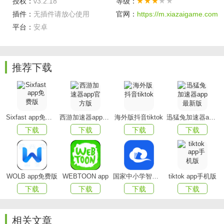
授权：
v3.2.18
等级：
插件：
无插件请放心使用
官网：
https://m.xiazaigame.com
平台：
安卓
推荐下载
Sixfast app免费版
西游加速器app官方版
海外版抖音tiktok
迅猛兔加速器app最新版
下载
下载
下载
下载
软件特色
【线索举报】
-当群众发现任何可能属于违法犯罪的线索，都可以通过
WOLB app免费版
WEBTOON app
国家中小学智慧教育平台app(智慧中小学)
tiktok app手机版
公安110appAPP，通过不同的线索类型，向公安机关举报；
下载
下载
下载
下载
线索可附加视频、声音、文字、图片说明，警方会根据线索
进行调查，或者多数据比对分析，可以大大预防并减少违法
相关文章