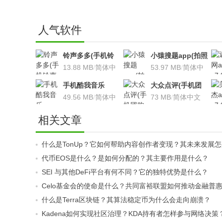
人气软件
铃声多多(手机铃
小猿搜题app(拍照
声软件)v8.7.66 安
13.88 MB
/
简体中
搜题利器)V9.7.2安
53.97 MB
/
简体中
卓版
文
卓版
文
手机酷我音乐
大众点评(手机团
V9.2.3.5 安卓版
49.56 MB
/
简体中
购软件)V10.18.4
73 MB
/
简体中文
文
安卓版
相关文章
什么是TonUp？它如何帮助内容创作者变现？其未来发展
代币EOS是什么？是如何分配的？其主要作用是什么？
SEI 与其他DeFi平台有何不同？它的独特优势是什么？
Celo基金会的使命是什么？共同富裕联盟如何推动金融普
什么是Terra区块链？其算法稳定币为什么会走向崩溃？
Kadena如何实现社区治理？KDA持有者怎样参与网络决策