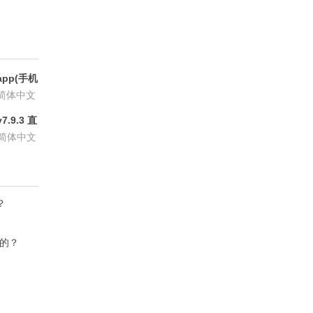
pp(手机
6.8.6
简体中文
.9.3 直
P会员版
简体中文
？
作的？