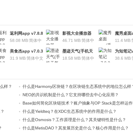
返利网app v7.8.8
影视大全播放器
魔秀桌面a
安卓版
58.08 MB
/
简体中
v3.1.7 安卓版
46.71 MB
/
简体中
桌面软件)v
11.4 MB
/
文
文
安卓版
美食杰app v7.0.3
墨迹天气(手机天
为知笔记v7
安卓版
31.9 MB
/
简体中文
气软
18.58 MB
/
简体中
装本地VI
38.6 MB
/
件)V7.0922.02安
文
卓版
怎么样？
什么是Harmony区块链？在区块链生态系统中的地位怎么样
NEO的共识机制是什么？它支持哪些去中心化应用？
Base如何简化区块链技术？账户抽象与OP Stack是怎样运
惠？
什么是Yieldteq？在XDC生态系统中的作用是什么？
什么是Osmosis？工作原理是什么？其关键特性是什么？
？
什么是MetisDAO？其发展历史是什么？核心作用是什么？