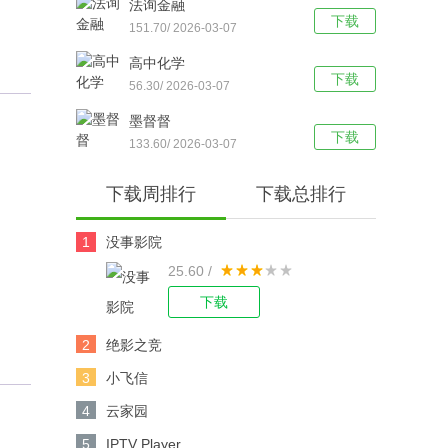
法询金融
下载
151.70/ 2026-03-07
高中化学
下载
56.30/ 2026-03-07
墨督督
下载
133.60/ 2026-03-07
下载周排行
下载总排行
1
没事影院
25.60 /
下载
2
绝影之竞
3
小飞信
4
云家园
5
IPTV Player