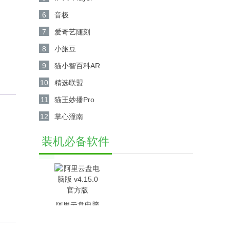
6
音极
7
爱奇艺随刻
8
小旅豆
9
猫小智百科AR
10
精选联盟
11
猫王妙播Pro
12
掌心潼南
装机必备软件
阿里云盘电脑
版 v4.15.0官