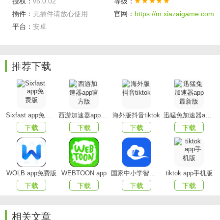
授权：
v5.0.02
等级：
Fingerabc官方亮点
插件：
无插件请放心使用
官网：
https://m.xiazaigame.com
平台：
安卓
正品保障
：所有图书均为正版授权。
个性推荐
：专业荐书。
推荐下载
好物云集
：国内外知名出版社旗下优质图书资源。
优质服务
：线下速递，尽快获得好物。
软件特点
Sixfast app免费版
西游加速器app官方版
海外版抖音tiktok
迅猛兔加速器app最新版
下载
下载
下载
下载
A.教学通用版基础功能：
错题集、课堂表现、丰富的寓教于乐类游戏、学习报
告、家校沟通、
WOLB app免费版
WEBTOON app
国家中小学智慧教育平台app(智慧中小学)
tiktok app手机版
今日课表、完成老师发布的练习（客观题+互动题）等。
下载
下载
下载
下载
B.出版社内容合作功能：
相关文章
绘本（点读、跟读、分享）、语音评测、