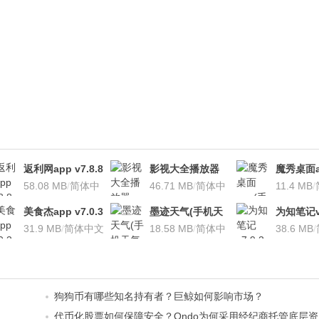
返利网app v7.8.8
影视大全播放器
魔秀桌面a
安卓版
58.08 MB
/
简体中
v3.1.7 安卓版
46.71 MB
/
简体中
桌面软件)v
11.4 MB
/
文
文
安卓版
美食杰app v7.0.3
墨迹天气(手机天
为知笔记v7
安卓版
31.9 MB
/
简体中文
气软
18.58 MB
/
简体中
装本地VI
38.6 MB
/
件)V7.0922.02安
文
卓版
狗狗币有哪些知名持有者？巨鲸如何影响市场？
代币化股票如何保障安全？Ondo为何采用经纪商托管底层