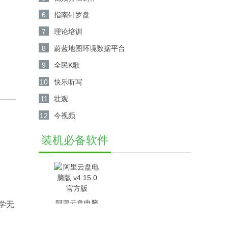
6
指南针罗盘
7
理论培训
8
蔚蓝地图环境数据平台
9
全民K歌
10
快乐听写
11
壮观
12
今视频
装机必备软件
阿里云盘电脑
学无
版 v4.15.0官