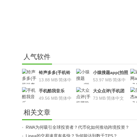
人气软件
铃声多多(手机铃
小猿搜题app(拍照
声软件)v8.7.66 安
13.88 MB
/
简体中
搜题利器)V9.7.2安
53.97 MB
/
简体中
卓版
文
卓版
文
手机酷我音乐
大众点评(手机团
V9.2.3.5 安卓版
49.56 MB
/
简体中
购软件)V10.18.4
73 MB
/
简体中文
文
安卓版
相关文章
RWA为何吸引全球投资者？代币化如何推动跨境投资？
Linea的交易速度有多快？为何能达到数千TPS？