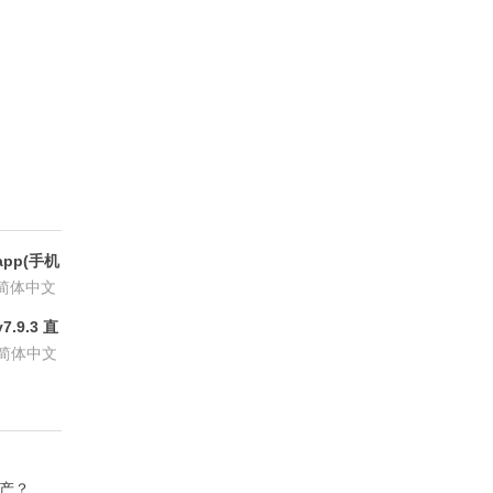
pp(手机
6.8.6
简体中文
.9.3 直
P会员版
简体中文
资产？