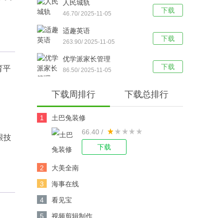
人民城轨
下载
46.70/ 2025-11-05
适趣英语
下载
263.90/ 2025-11-05
优学派家长管理
下载
育平
86.50/ 2025-11-05
下载周排行
下载总排行
1
土巴兔装修
66.40 /
跟技
下载
2
大美全南
3
海事在线
4
看见宝
5
视频剪辑制作