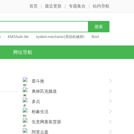
首页
|
最近更新
|
专题集合
|
站内导航
)
KMSAuto lite
system mechanic(系统机械师)
Boot
网址导航
星斗推
奥林匹克频道
多点
粉象生活
生意网童装货源
阿里云盘