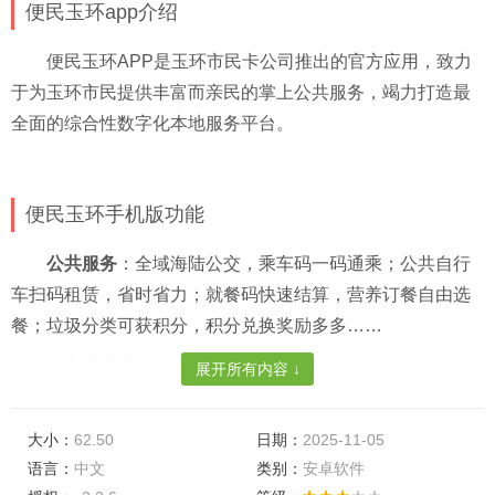
便民玉环app介绍
便民玉环APP是玉环市民卡公司推出的官方应用，致力
于为玉环市民提供丰富而亲民的掌上公共服务，竭力打造最
全面的综合性数字化本地服务平台。
便民玉环手机版功能
公共服务
：全域海陆公交，乘车码一码通乘；公共自行
车扫码租赁，省时省力；就餐码快速结算，营养订餐自由选
餐；垃圾分类可获积分，积分兑换奖励多多……
掌上营业厅
：市民卡个人信息、使用记录实时可查，掌
展开所有内容 ↓
握卡片静态、动态信息；可充值，可转账，卡片业务网上轻
松办结；服务网点随心查，去哪办一键可知
大小：
62.50
日期：
2025-11-05
语言：
中文
类别：
安卓软件
便民资讯
：发布玉环市民卡官方资讯，通知快讯早知