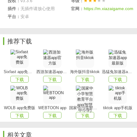
授权：
v3.3.6
等级：
道，便民服务早享受
插件：
无插件请放心使用
官网：
https://m.xiazaigame.com
便民玉环最新版特色
平台：
安卓
【乘车码】
通过移动端在市内公交车实现扫码付费乘
车。
推荐下载
【便民服务】
提供城区公交、公共自行车网点查询、服
务网点查询等多种便民服务。
【市民卡充值】
提供玉环市民卡的在线充值功能。
Sixfast app免费版
西游加速器app官方版
海外版抖音tiktok
迅猛兔加速器app最新版
下载
下载
下载
下载
【公告】
提供政务信息、热点新闻等相关公告。
如何申请市民卡
WOLB app免费版
WEBTOON app
国家中小学智慧教育平台app(智慧中小学)
tiktok app手机版
可去市民卡服务中心及授权的银行、商场申请办理，以
下载
下载
下载
下载
下是市民卡办理流程：
1、个人持有效身份证明，在市民卡服务中心或授权的银
相关文章