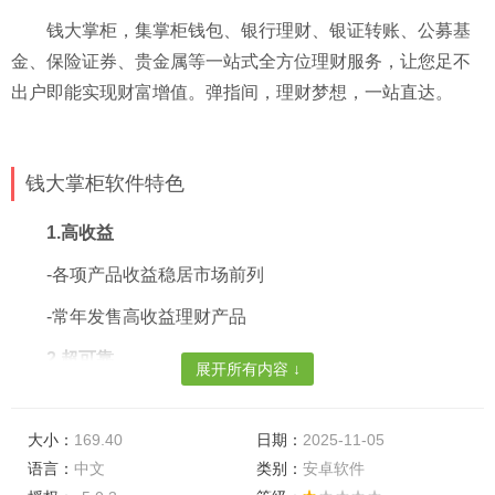
钱大掌柜，集掌柜钱包、银行理财、银证转账、公募基
金、保险证券、贵金属等一站式全方位理财服务，让您足不
出户即能实现财富增值。弹指间，理财梦想，一站直达。
钱大掌柜软件特色
1.高收益
-各项产品收益稳居市场前列
-常年发售高收益理财产品
2.超可靠
展开所有内容 ↓
-整个系统的安全性由兴业银行保障
大小：
169.40
日期：
2025-11-05
-多种安全措施，短信口令、密码加密、操作超时保护等
语言：
中文
类别：
安卓软件
3.超便捷