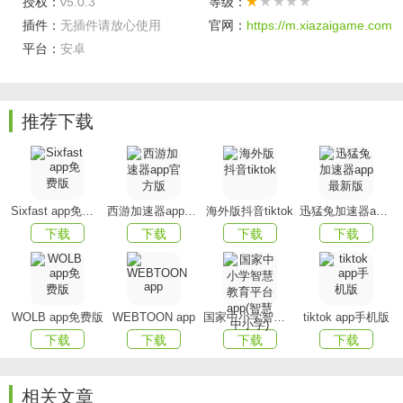
授权：
v5.0.3
等级：
插件：
-无需银行排队，提供方便快捷的在线业务签约
无插件请放心使用
官网：
https://m.xiazaigame.com
平台：
安卓
-支持一百多家银行卡/折通过线上支付购买平台产品
-全新界面设计和人性化菜单导航，便捷友好的操作体验
推荐下载
4.多选择
-掌柜钱包、银行理财、银证转账、基金、贵金属等品种
全覆盖
Sixfast app免费版
西游加速器app官方版
海外版抖音tiktok
迅猛兔加速器app最新版
-不同类型、收益率、期限等产品供选择，满足不同投资
下载
下载
下载
下载
者需求
5.低门槛
-最低1分钱起存，转入金额无上限
WOLB app免费版
WEBTOON app
国家中小学智慧教育平台app(智慧中小学)
tiktok app手机版
下载
下载
下载
下载
-拥有业内最高赎回上限3000万
-打破时间限制，随存随取，快速取现
相关文章