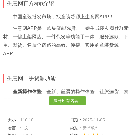
生意网官方app介绍
中国童装批发市场，找童装货源上生意网APP！
生意网APP是一款集智能选货、一键生成朋友圈社群素
材、一键上架网店、一件代发等功能于一体，服务选款、下
单、发货、售后全链路的高效、便捷、实用的童装货源
APP。
生意网一手货源功能
全新操作体验
：全新、丝滑的操作体验，让您选货、卖
货更加流畅。
展开所有内容 ↓
智能推荐
：未卜先知的黑科技，基于童装采购商选品大
数据平台开发的智能推荐引擎，让选款效率提升不止一倍！
大小：
116.10
日期：
2025-11-05
语言：
中文
类别：
安卓软件
今日必拿货
：生意网官方选款，实时，真实，跟着卖就