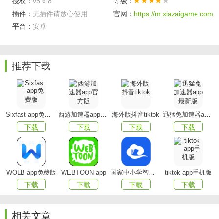
授权：
v5.6.8
等级：
对了。
插件：
无插件请放心使用
官网：
https://m.xiazaigame.com
平台：
自定义标签页
安卓
：完全按照您的诉求，定制专属于您的童
装货源APP，开拓无限想象力。
三图模式
：我们通过3张干净图片的组合，能1秒钟告诉
推荐下载
你商品的所有信息，大幅提升您的看款效率。
爆款情报
：实时跟踪当下流行款，你要的爆款，我们都
有。
Sixfast app免费版
西游加速器app官方版
海外版抖音tiktok
迅猛兔加速器app最新版
大家都在卖
：生意网为您精选优质采购商主推的好货，
下载
下载
下载
下载
库存足，好出单，易爆单。
生意猎手
：捕获趋势，整合三方电商数据，助您精准选
款，事半功倍。
WOLB app免费版
WEBTOON app
国家中小学智慧教育平台app(智慧中小学)
tiktok app手机版
下载
下载
下载
下载
以图找款
：全网热销爆款，找供货源头快人一步。
生意网童最新版特色
相关文章