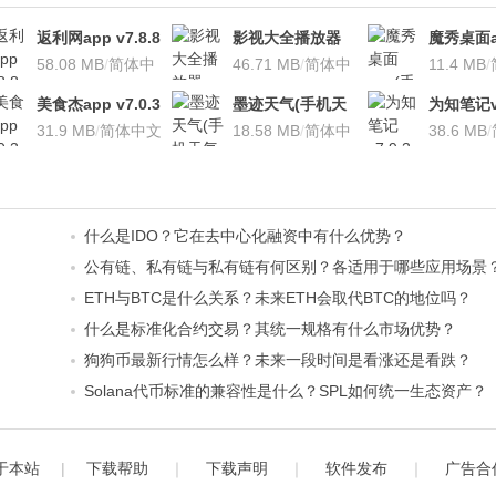
返利网app v7.8.8
影视大全播放器
魔秀桌面a
安卓版
58.08 MB
/
简体中
v3.1.7 安卓版
46.71 MB
/
简体中
桌面软件)v
11.4 MB
/
文
文
安卓版
美食杰app v7.0.3
墨迹天气(手机天
为知笔记v7
安卓版
31.9 MB
/
简体中文
气软
18.58 MB
/
简体中
装本地VI
38.6 MB
/
件)V7.0922.02安
文
卓版
什么是IDO？它在去中心化融资中有什么优势？
公有链、私有链与私有链有何区别？各适用于哪些应用场景
ETH与BTC是什么关系？未来ETH会取代BTC的地位吗？
什么是标准化合约交易？其统一规格有什么市场优势？
狗狗币最新行情怎么样？未来一段时间是看涨还是看跌？
Solana代币标准的兼容性是什么？SPL如何统一生态资产？
于本站
|
下载帮助
｜
下载声明
｜
软件发布
｜
广告合