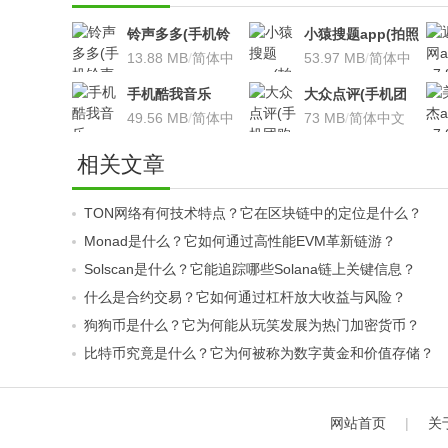
铃声多多(手机铃
小猿搜题app(拍照
声软件)v8.7.66 安
13.88 MB
/
简体中
搜题利器)V9.7.2安
53.97 MB
/
简体中
卓版
文
卓版
文
手机酷我音乐
大众点评(手机团
V9.2.3.5 安卓版
49.56 MB
/
简体中
购软件)V10.18.4
73 MB
/
简体中文
文
安卓版
相关文章
TON网络有何技术特点？它在区块链中的定位是什么？
Monad是什么？它如何通过高性能EVM革新链游？
Solscan是什么？它能追踪哪些Solana链上关键信息？
什么是合约交易？它如何通过杠杆放大收益与风险？
狗狗币是什么？它为何能从玩笑发展为热门加密货币？
比特币究竟是什么？它为何被称为数字黄金和价值存储？
网站首页
|
关