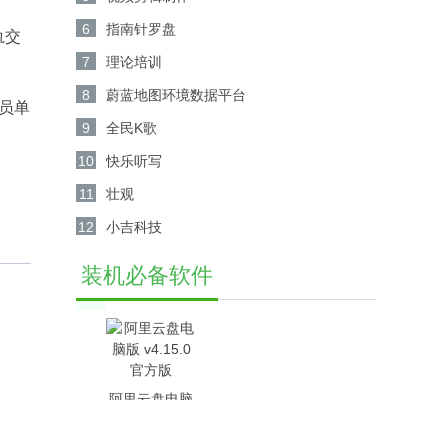
6
指南针罗盘
轨交
7
理论培训
8
蔚蓝地图环境数据平台
员单
9
全民K歌
10
快乐听写
11
壮观
12
小吉科技
装机必备软件
阿里云盘电脑
版 v4.15.0官