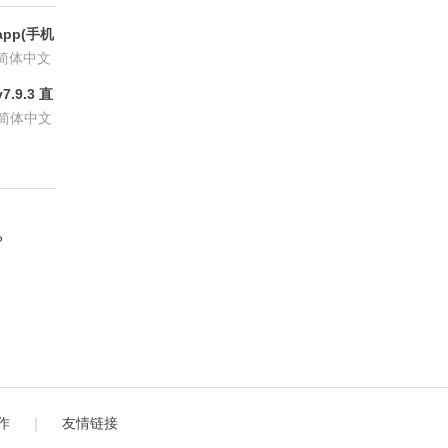
pp(手机
6.8.6
简体中文
.9.3 直
P会员版
简体中文
？
作
｜
友情链接