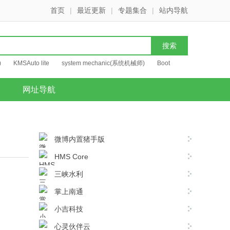
首页
|
最近更新
|
专题集合
|
站内导航
)
KMSAuto lite
system mechanic(系统机械师)
Boot
网址导航
微博内置猪手版
HMS Core
三峡水利
掌上南通
小吉科技
心灵伙伴云