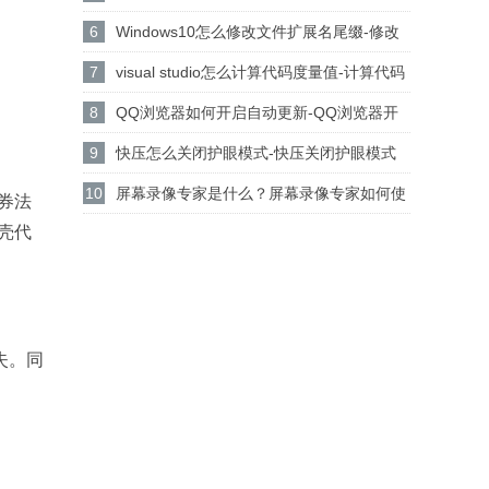
设置csgo路径的方法
6
Windows10怎么修改文件扩展名尾缀-修改
文件扩展名尾缀方法
7
visual studio怎么计算代码度量值-计算代码
度量值方法
8
QQ浏览器如何开启自动更新-QQ浏览器开
启自动更新的方法
9
快压怎么关闭护眼模式-快压关闭护眼模式
的方法介绍
10
屏幕录像专家是什么？屏幕录像专家如何使
证券法
壳代
用？
失。同