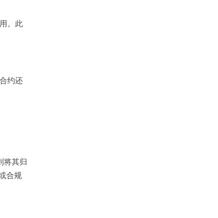
挪用。此
能合约还
则将其归
商或合规