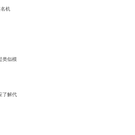
签名机
过类似模
应了解代