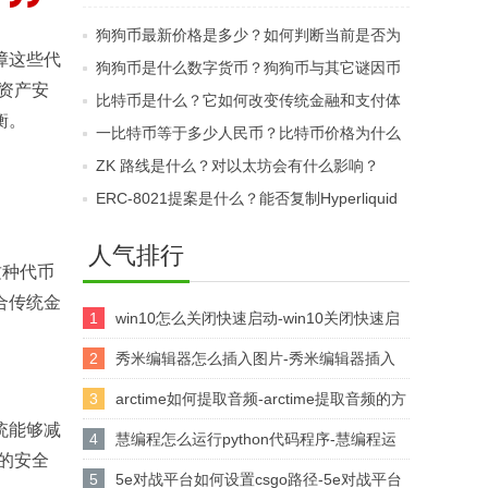
是什么？新手用户应如
它与期货合约有什么不
狗狗币最新价格是多少？如何判断当前是否为
何选择配置？
同之处？
障这些代
买入时机？
狗狗币是什么数字货币？狗狗币与其它谜因币
与资产安
的最大区别是什么？
比特币是什么？它如何改变传统金融和支付体
衡。
系？
一比特币等于多少人民币？比特币价格为什么
这么高？
ZK 路线是什么？对以太坊会有什么影响？
ERC-8021提案是什么？能否复制Hyperliquid
造富神话？开发者如何获益？
人气排行
这种代币
合传统金
1
win10怎么关闭快速启动-win10关闭快速启
动的方法
2
秀米编辑器怎么插入图片-秀米编辑器插入
图片的方法
3
arctime如何提取音频-arctime提取音频的方
统能够减
法介绍
4
慧编程怎么运行python代码程序-慧编程运
产的安全
行python代码程序的方法
5
5e对战平台如何设置csgo路径-5e对战平台