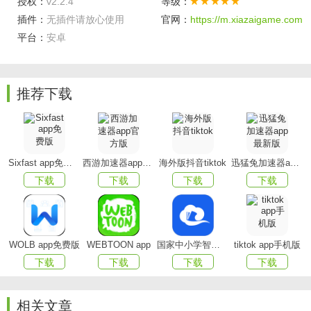
授权：
v2.2.4
等级：
插件：
无插件请放心使用
官网：
https://m.xiazaigame.com
可以随时添加设备,客户可以无限制增加;
平台：
安卓
提供批量管理,可以轻松的管理所有设备情况;
远程管理,在任何地方都可以随时进行设备管理;
推荐下载
场景分配,让客户可以设置对应的家电场景;
为客户提供实时提醒服务,让客户快速了解家庭情况。
软件优势
Sixfast app免费版
西游加速器app官方版
海外版抖音tiktok
迅猛兔加速器app最新版
下载
下载
下载
下载
1.支持可连接wifi，帮助你更好的进行管理
2.操作简单易使用，让你轻松管理智能家具
3.为你提供天气信息，实时了解天气情况
WOLB app免费版
WEBTOON app
国家中小学智慧教育平台app(智慧中小学)
tiktok app手机版
下载
下载
下载
下载
4.系统出现任何异常情况会及时通知你
更新内容
相关文章