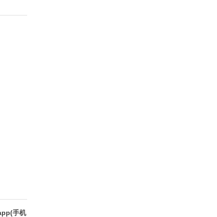
方版
pp(手机