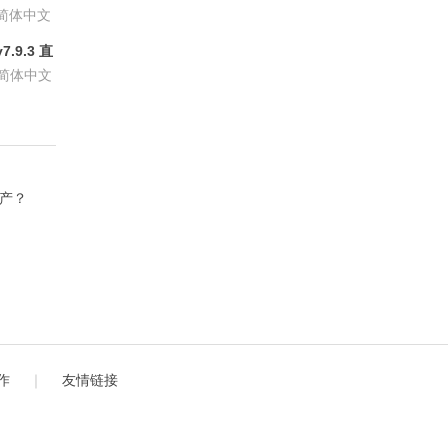
6.8.6
简体中文
.9.3 直
P会员版
简体中文
资产？
作
｜
友情链接