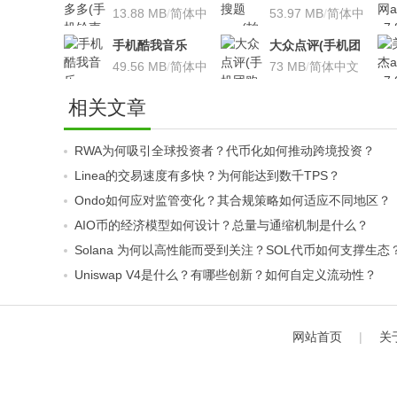
声软件)v8.7.66 安
13.88 MB
/
简体中
搜题利器)V9.7.2安
53.97 MB
/
简体中
卓版
文
卓版
文
手机酷我音乐
大众点评(手机团
V9.2.3.5 安卓版
49.56 MB
/
简体中
购软件)V10.18.4
73 MB
/
简体中文
文
安卓版
相关文章
RWA为何吸引全球投资者？代币化如何推动跨境投资？
Linea的交易速度有多快？为何能达到数千TPS？
Ondo如何应对监管变化？其合规策略如何适应不同地区？
AIO币的经济模型如何设计？总量与通缩机制是什么？
Solana 为何以高性能而受到关注？SOL代币如何支撑生态
Uniswap V4是什么？有哪些创新？如何自定义流动性？
网站首页
|
关