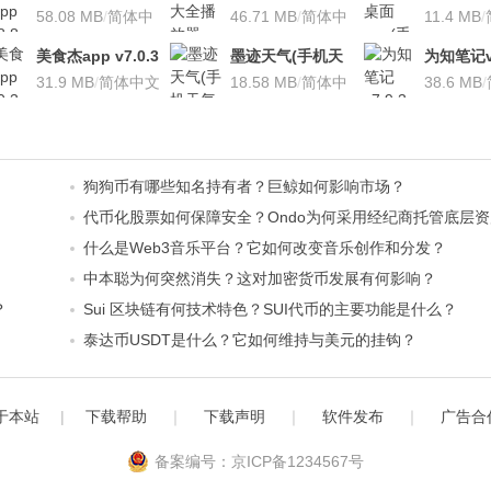
安卓版
58.08 MB
/
简体中
v3.1.7 安卓版
46.71 MB
/
简体中
桌面软件)v
11.4 MB
/
文
文
安卓版
美食杰app v7.0.3
墨迹天气(手机天
为知笔记v7
安卓版
31.9 MB
/
简体中文
气软
18.58 MB
/
简体中
装本地VI
38.6 MB
/
件)V7.0922.02安
文
卓版
狗狗币有哪些知名持有者？巨鲸如何影响市场？
代币化股票如何保障安全？Ondo为何采用经纪商托管底层
什么是Web3音乐平台？它如何改变音乐创作和分发？
中本聪为何突然消失？这对加密货币发展有何影响？
？
Sui 区块链有何技术特色？SUI代币的主要功能是什么？
泰达币USDT是什么？它如何维持与美元的挂钩？
于本站
|
下载帮助
｜
下载声明
｜
软件发布
｜
广告合
备案编号：京ICP备1234567号