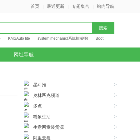
首页
|
最近更新
|
专题集合
|
站内导航
)
KMSAuto lite
system mechanic(系统机械师)
Boot
网址导航
星斗推
奥林匹克频道
多点
粉象生活
生意网童装货源
阿里云盘