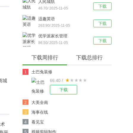
人民城轨
下载
46.70/ 2025-11-05
适趣英语
下载
263.90/ 2025-11-05
优学派家长管理
下载
86.50/ 2025-11-05
下载周排行
下载总排行
1
土巴兔装修
商城
66.40 /
下载
2
大美全南
3
海事在线
4
看见宝
技术
5
视频剪辑制作
商平