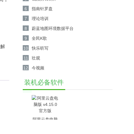
6
指南针罗盘
7
理论培训
8
蔚蓝地图环境数据平台
。
9
全民K歌
统解
10
快乐听写
11
壮观
12
今视频
装机必备软件
阿里云盘电脑
版 v4.15.0官