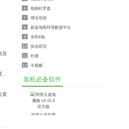
6
指南针罗盘
7
理论培训
8
蔚蓝地图环境数据平台
9
全民K歌
10
快乐听写
信息
11
壮观
12
今视频
置，
装机必备软件
位置
阿里云盘电脑
版 v4.15.0官