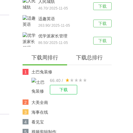
人民城轨
下载
46.70/ 2025-11-05
适趣英语
下载
263.90/ 2025-11-05
优学派家长管理
下载
86.50/ 2025-11-05
下载周排行
下载总排行
1
土巴兔装修
66.40 /
下载
2
大美全南
3
海事在线
4
看见宝
5
视频剪辑制作