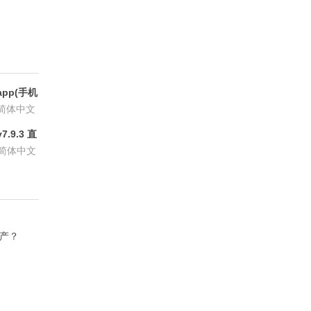
pp(手机
6.8.6
简体中文
.9.3 直
P会员版
简体中文
资产？