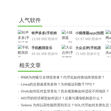
人气软件
铃声多多(手机铃
小猿搜题app(拍照
声软件)v8.7.66 安
13.88 MB
/
简体中
搜题利器)V9.7.2安
53.97 MB
/
简体中
卓版
文
卓版
文
手机酷我音乐
大众点评(手机团
V9.2.3.5 安卓版
49.56 MB
/
简体中
购软件)V10.18.4
73 MB
/
简体中文
文
安卓版
相关文章
RWA为何吸引全球投资者？代币化如何推动跨境投资？
Linea的交易速度有多快？为何能达到数千TPS？
Ondo如何应对监管变化？其合规策略如何适应不同地区？
AIO币的经济模型如何设计？总量与通缩机制是什么？
Solana 为何以高性能而受到关注？SOL代币如何支撑生态