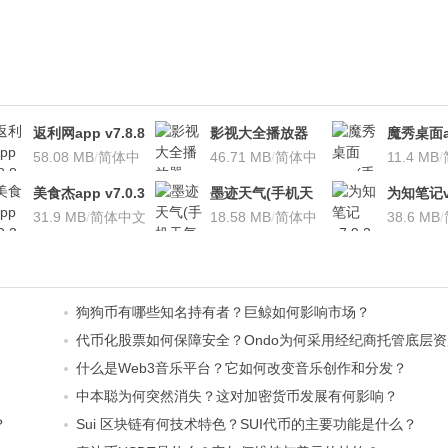
返利网app v7.8.8
影视大全播放器
魔秀桌面a
安卓版
58.08 MB
/
简体中
v3.1.7 安卓版
46.71 MB
/
简体中
桌面软件)v
11.4 MB
/
文
文
安卓版
美食杰app v7.0.3
墨迹天气(手机天
为知笔记v7
安卓版
31.9 MB
/
简体中文
气软
18.58 MB
/
简体中
装本地VI
38.6 MB
/
件)V7.0922.02安
文
卓版
狗狗币有哪些知名持有者？巨鲸如何影响市场？
代币化股票如何保障安全？Ondo为何采用经纪商托管底层
什么是Web3音乐平台？它如何改变音乐创作和分发？
中本聪为何突然消失？这对加密货币发展有何影响？
？
Sui 区块链有何技术特色？SUI代币的主要功能是什么？