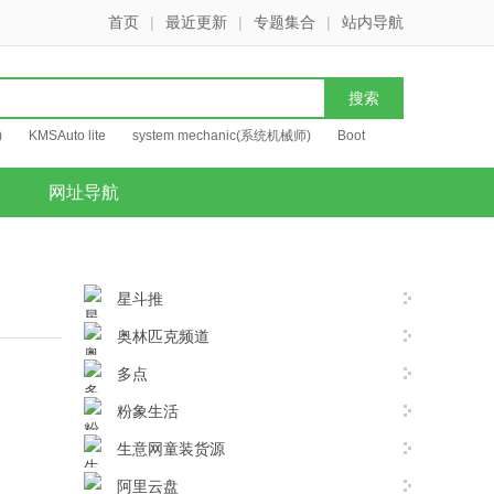
首页
|
最近更新
|
专题集合
|
站内导航
)
KMSAuto lite
system mechanic(系统机械师)
Boot
网址导航
星斗推
奥林匹克频道
多点
粉象生活
生意网童装货源
阿里云盘