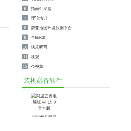
6
指南针罗盘
7
理论培训
8
蔚蓝地图环境数据平台
9
全民K歌
10
快乐听写
11
壮观
12
今视频
装机必备软件
阿里云盘电脑
版 v4.15.0官