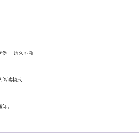
例， 历久弥新；
的阅读模式；
通知。