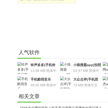
人气软件
铃声多多(手机铃
小猿搜题app(拍照
声软件)v8.7.66 安
13.88 MB
/
简体中
搜题利器)V9.7.2安
53.97 MB
/
简体中
卓版
文
卓版
文
手机酷我音乐
大众点评(手机团
V9.2.3.5 安卓版
49.56 MB
/
简体中
购软件)V10.18.4
73 MB
/
简体中文
文
安卓版
相关文章