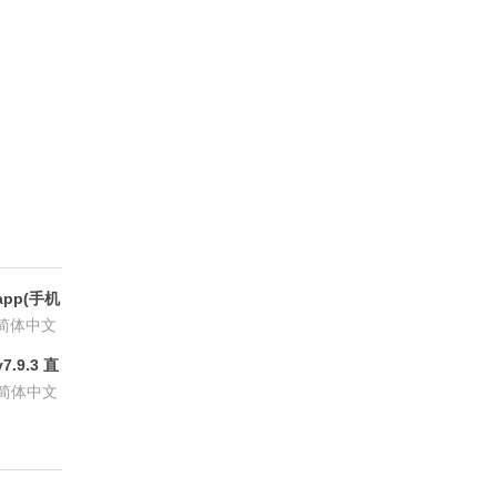
pp(手机
6.8.6
简体中文
.9.3 直
P会员版
简体中文