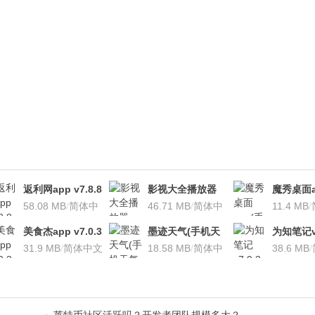
返利网app v7.8.8
影视大全播放器
魔秀桌面a
安卓版
58.08 MB
/
简体中
v3.1.7 安卓版
46.71 MB
/
简体中
桌面软件)v
11.4 MB
/
文
文
安卓版
美食杰app v7.0.3
墨迹天气(手机天
为知笔记v7
安卓版
31.9 MB
/
简体中文
气软
18.58 MB
/
简体中
装本地VI
38.6 MB
/
件)V7.0922.02安
文
卓版