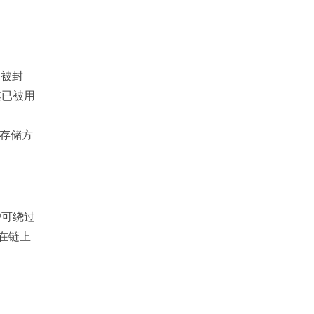
口被封
其已被用
化存储方
户可绕过
在链上