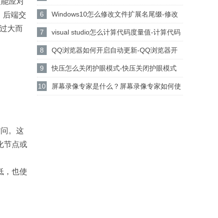
更能应对
设置csgo路径的方法
6
Windows10怎么修改文件扩展名尾缀-修改
，后端交
迟过大而
文件扩展名尾缀方法
7
visual studio怎么计算代码度量值-计算代码
度量值方法
8
QQ浏览器如何开启自动更新-QQ浏览器开
启自动更新的方法
9
快压怎么关闭护眼模式-快压关闭护眼模式
的方法介绍
10
屏幕录像专家是什么？屏幕录像专家如何使
用？
访问。这
化节点或
低，也使