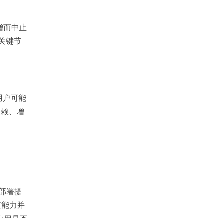
激增而中止
关键节
用户可能
依赖、增
用部署提
查能力并