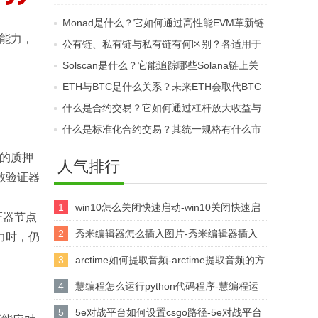
点？它在区块链中的定
心化融资中有什么优
Monad是什么？它如何通过高性能EVM革新链
位是什么？
势？
查能力，
游？
公有链、私有链与私有链有何区别？各适用于
哪些应用场景？
Solscan是什么？它能追踪哪些Solana链上关
键信息？
ETH与BTC是什么关系？未来ETH会取代BTC
的地位吗？
什么是合约交易？它如何通过杠杆放大收益与
风险？
什么是标准化合约交易？其统一规格有什么市
场优势？
上的质押
人气排行
散验证器
1
win10怎么关闭快速启动-win10关闭快速启
验证器节点
动的方法
2
秀米编辑器怎么插入图片-秀米编辑器插入
力时，仍
图片的方法
3
arctime如何提取音频-arctime提取音频的方
法介绍
4
慧编程怎么运行python代码程序-慧编程运
行python代码程序的方法
5
5e对战平台如何设置csgo路径-5e对战平台