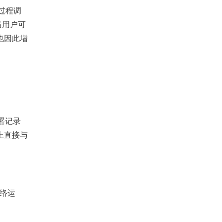
程过程调
当用户可
也因此增
部署记录
上直接与
网络运
。