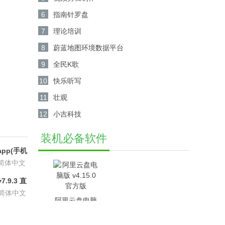
6
指南针罗盘
7
理论培训
8
蔚蓝地图环境数据平台
9
全民K歌
10
快乐听写
11
壮观
12
小吉科技
装机必备软件
pp(手机
6.8.6
简体中文
.9.3 直
P会员版
简体中文
阿里云盘电脑
版 v4.15.0官