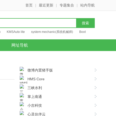
首页
|
最近更新
|
专题集合
|
站内导航
)
KMSAuto lite
system mechanic(系统机械师)
Boot
网址导航
微博内置猪手版
HMS Core
三峡水利
掌上南通
小吉科技
心灵伙伴云