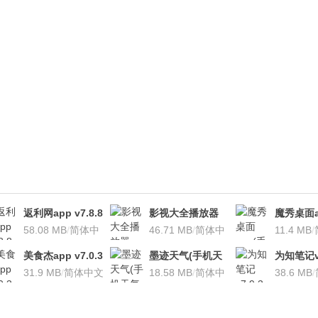
返利网app v7.8.8
影视大全播放器
魔秀桌面a
安卓版
58.08 MB
/
简体中
v3.1.7 安卓版
46.71 MB
/
简体中
桌面软件)v
11.4 MB
/
文
文
安卓版
美食杰app v7.0.3
墨迹天气(手机天
为知笔记v7
安卓版
31.9 MB
/
简体中文
气软
18.58 MB
/
简体中
装本地VI
38.6 MB
/
件)V7.0922.02安
文
卓版