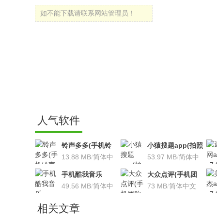
如不能下载请联系网站管理员！
人气软件
铃声多多(手机铃
小猿搜题app(拍照
声软件)v8.7.66 安
13.88 MB
/
简体中
搜题利器)V9.7.2安
53.97 MB
/
简体中
卓版
文
卓版
文
手机酷我音乐
大众点评(手机团
V9.2.3.5 安卓版
49.56 MB
/
简体中
购软件)V10.18.4
73 MB
/
简体中文
文
安卓版
相关文章