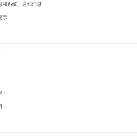
息和系统、通知消息
提示
；
况；
料；