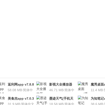
返利网app v7.8.8
影视大全播放器
魔秀桌面a
安卓版
58.08 MB
/
简体中
v3.1.7 安卓版
46.71 MB
/
简体中
桌面软件)v
11.4 MB
/
文
文
安卓版
美食杰app v7.0.3
墨迹天气(手机天
为知笔记v7
安卓版
31.9 MB
/
简体中文
气软
18.58 MB
/
简体中
装本地VI
38.6 MB
/