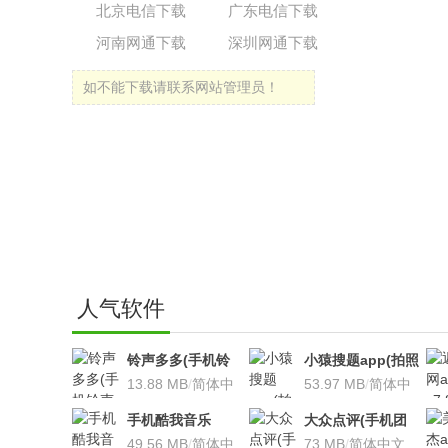
北京电信下载
广东电信下载
河南网通下载
深圳网通下载
如不能下载请联系网站管理员！
人气软件
铃声多多(手机铃
小猿搜题app(拍照
声软件)v8.7.66 安
13.88 MB
/
简体中
搜题利器)V9.7.2安
53.97 MB
/
简体中
卓版
文
卓版
文
手机酷我音乐
大众点评(手机团
V9.2.3.5 安卓版
49.56 MB
/
简体中
购软件)V10.18.4
73 MB
/
简体中文