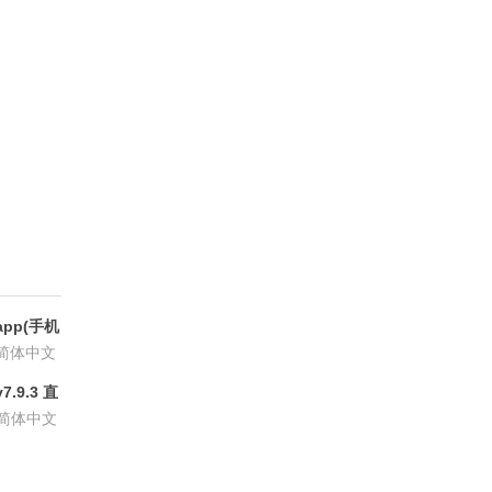
方版
pp(手机
6.8.6
简体中文
.9.3 直
P会员版
简体中文