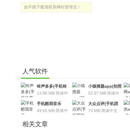
如不能下载请联系网站管理员！
人气软件
铃声多多(手机铃
小猿搜题app(拍照
声软件)v8.7.66 安
13.88 MB
/
简体中
搜题利器)V9.7.2安
53.97 MB
/
简体中
卓版
文
卓版
文
手机酷我音乐
大众点评(手机团
V9.2.3.5 安卓版
49.56 MB
/
简体中
购软件)V10.18.4
73 MB
/
简体中文
文
安卓版
相关文章