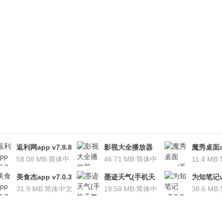
返利网app v7.8.8
影视大全播放器
魔秀桌面a
安卓版
58.08 MB
/
简体中
v3.1.7 安卓版
46.71 MB
/
简体中
桌面软件)v
11.4 MB
/
文
文
安卓版
美食杰app v7.0.3
墨迹天气(手机天
为知笔记v7
安卓版
31.9 MB
/
简体中文
气软
18.58 MB
/
简体中
装本地VI
38.6 MB
/
件)V7.0922.02安
文
卓版