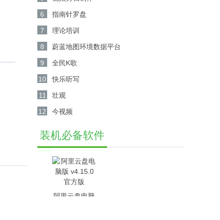
6
指南针罗盘
7
理论培训
8
蔚蓝地图环境数据平台
9
全民K歌
10
快乐听写
11
壮观
12
今视频
装机必备软件
阿里云盘电脑
版 v4.15.0官