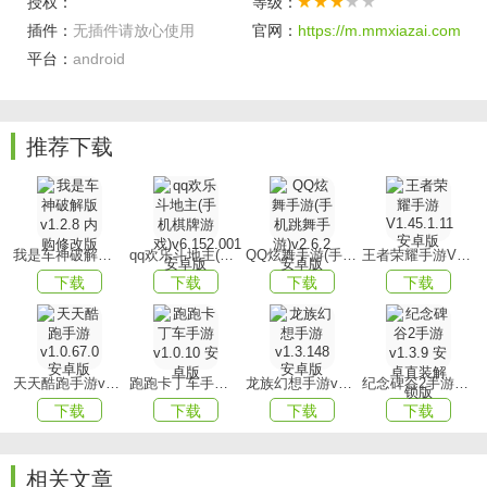
授权：
等级：
2、在自由模拟类游戏中，你可以尽情享受那些能够让你心情
插件：
无插件请放心使用
官网：
https://m.mmxiazai.com
愉悦的事物。
平台：
android
3、游戏采用业界顶尖引擎精心打造，呈现出逼真的3D游戏
场景，为你带来无与伦比的视觉盛宴。
推荐下载
游戏优势
1、获取必要的游戏资源，这些资源将对你执行更为严峻的任
务起到至关重要的作用。
我是车神破解版v1.2.8 内购修改版
qq欢乐斗地主(手机棋牌游戏)v6.152.001安卓版
QQ炫舞手游(手机跳舞手游)v2.6.2 安卓版
王者荣耀手游V1.45.1.11 安卓版
2、自定义你的角色，让他独树一帜，因为这是你的虚拟战
下载
下载
下载
下载
士，他理应展现出时尚的风采。
3、清凉的道具将协助你顺利完成游戏。提升你的敏捷度、耐
力、操控设备和武器的技巧。
天天酷跑手游v1.0.67.0安卓版
跑跑卡丁车手游v1.0.10 安卓版
龙族幻想手游v1.3.148 安卓版
纪念碑谷2手游v1.3.9 安卓直装解锁版
游戏玩法
下载
下载
下载
下载
1、在商店中，你将会找到各式各样的帽子、棒球帽、口罩、
眼镜、有趣的服装、假发、时尚的鞋子、衬衫等。
相关文章