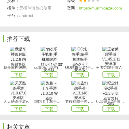
授权：
等级：
2、在游戏世界里，玩家将直面来自不同时代的强大敌人，亲
插件：
无插件请放心使用
官网：
https://m.mmxiazai.com
身体验从远古至未来的各种冒险历程。
平台：
android
3、独具匠心的时空技能与斗气系统巧妙融合，为玩家带来前
所未有的战斗体验。
推荐下载
游戏优势
1、多种技能融会贯通任由玩家自由施展，击败对手赢取更多
装备以武装自身。
我是车神破解版v1.2.8 内购修改版
qq欢乐斗地主(手机棋牌游戏)v6.152.001安卓版
QQ炫舞手游(手机跳舞手游)v2.6.2 安卓版
王者荣耀手游V1.45.1.11 安卓版
2、游戏采用顶尖的人物场景绘制技术，呈现出华美绚丽的酷
下载
下载
下载
下载
炫特效，战斗画面极富视觉冲击力。
3、提供了丰富多彩的玩法模式，玩家可根据个人兴趣爱好挑
选不同的玩法进行挑战，解锁全新内容。
天天酷跑手游v1.0.67.0安卓版
跑跑卡丁车手游v1.0.10 安卓版
龙族幻想手游v1.3.148 安卓版
纪念碑谷2手游v1.3.9 安卓直装解锁版
游戏玩法
下载
下载
下载
下载
1、在游戏进程中，玩家需审慎分配资源，优先购买装备强化
石等珍贵物品，以获取最大化的经济利益。
相关文章