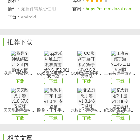
授权：
等级：
2、玩家可以选择成为人类或是农牧神般的角斗士，掌握与各
插件：
无插件请放心使用
官网：
https://m.mmxiazai.com
类武器相匹配的战斗技巧，如单手剑、双持、双手斧乃至长
平台：
android
戟等。
3、超越刀光剑影，通过巧妙的战术选择战胜敌人，夺取关键
推荐下载
地形，利用有限的资源在战乱纷飞的山谷中立足。
游戏优势
1、期待更多激动人心的小游戏，如竞技场锦标赛、钓鱼等，
以及引人入胜的任务系统与场景编辑器。
我是车神破解版v1.2.8 内购修改版
qq欢乐斗地主(手机棋牌游戏)v6.152.001安卓版
QQ炫舞手游(手机跳舞手游)v2.6.2 安卓版
王者荣耀手游V1.45.1.11 安卓版
下载
下载
下载
下载
2、是一款极富创意且品质卓越的像素风格横版PRG类型游
戏;该游戏独树一帜的2D对战玩法。
3、得益于丰富多彩的游戏模式，无疑能够满足绝大多数玩家
天天酷跑手游v1.0.67.0安卓版
跑跑卡丁车手游v1.0.10 安卓版
龙族幻想手游v1.3.148 安卓版
纪念碑谷2手游v1.3.9 安卓直装解锁版
的个性化需求。
下载
下载
下载
下载
游戏玩法
1、玩家们可以根据个人喜好自由选择挑战模式，尽享不同的
相关文章