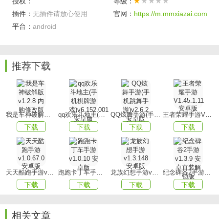
来说，无疑是一款不容错过的佳作。
授权：
等级：
插件：
无插件请放心使用
官网：
https://m.mmxiazai.com
3、玩家可以挑选各式各样的战术，如远程炮击、鱼雷快速攻
平台：
android
击、舰载空中打击等。
游戏优势
推荐下载
1、游戏内含新手教程，助您迅速掌握游戏的基础操作和策略
要诀。
2、从陆地战至海战、空战，游戏提供多种战役模式，让您全
方位体验二战的各个领域。
我是车神破解版v1.2.8 内购修改版
qq欢乐斗地主(手机棋牌游戏)v6.152.001安卓版
QQ炫舞手游(手机跳舞手游)v2.6.2 安卓版
王者荣耀手游V1.45.1.11 安卓版
3、游戏操作简洁明了，易于上手，适用于各个年龄层次的玩
下载
下载
下载
下载
家群体。
游戏玩法
1、开发团队会定期更新游戏内容，不断增添新的元素并改良
天天酷跑手游v1.0.67.0安卓版
跑跑卡丁车手游v1.0.10 安卓版
龙族幻想手游v1.3.148 安卓版
纪念碑谷2手游v1.3.9 安卓直装解锁版
已有功能。
下载
下载
下载
下载
2、与全球玩家共襄盛举，参与多人对决，检验您的策略智慧
和指挥才能。
相关文章