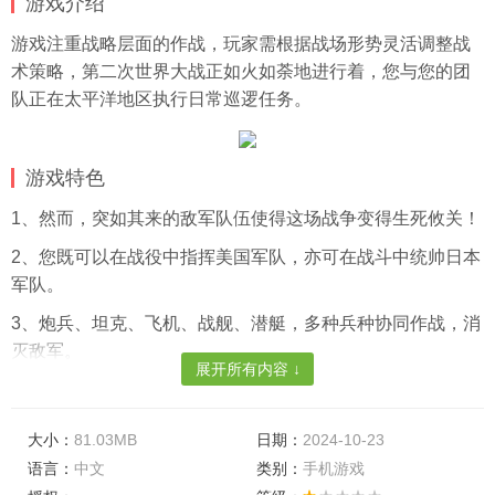
游戏介绍
游戏注重战略层面的作战，玩家需根据战场形势灵活调整战
术策略，第二次世界大战正如火如荼地进行着，您与您的团
队正在太平洋地区执行日常巡逻任务。
游戏特色
1、然而，突如其来的敌军队伍使得这场战争变得生死攸关！
2、您既可以在战役中指挥美国军队，亦可在战斗中统帅日本
军队。
3、炮兵、坦克、飞机、战舰、潜艇，多种兵种协同作战，消
灭敌军。
展开所有内容 ↓
游戏亮点
1、玩家可以与其他玩家组成联盟，共同参与大规模的战斗。
大小：
81.03MB
日期：
2024-10-23
语言：
中文
类别：
手机游戏
2、修复了二战时期的武器装备和战术策略，对于军队爱好者