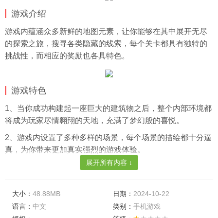
游戏介绍
游戏内蕴涵众多新鲜的地图元素，让你能够在其中展开无尽
的探索之旅，搜寻各类隐藏的线索，每个关卡都具有独特的
挑战性，而相应的奖励也各具特色。
游戏特色
1、当你成功构建起一座巨大的建筑物之后，整个内部环境都
将成为玩家尽情翱翔的天地，充满了梦幻般的喜悦。
2、游戏内设置了多种多样的场景，每个场景的描绘都十分逼
真，为你带来更加真实强烈的游戏体验。
展开所有内容 ↓
3、在建设过程之中，各种困难谜题与挑战纷至沓来，只要持
之以恒，必定能够获取最终的胜利果实。
大小：
48.88MB
日期：
2024-10-22
游戏亮点
语言：
中文
类别：
手机游戏
1、凭借自身的丰富想象力，你可以创建无数种类型的建筑，