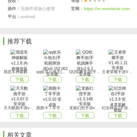
授权：
等级：
例如花园城堡等，缔造属于自己的理想家园。
插件：
无插件请放心使用
官网：
https://m.mmxiazai.com
2、此构筑出心中理想的城堡花园，让玩家在其中尽享畅游与
平台：
android
嬉戏的欢乐时光。
3、乃一款极富趣味性的创造类游戏，玩家可通过自身丰富的
推荐下载
想象力以及敏锐的分析能力。
游戏优势
1、游戏内包含各式各样的关卡及挑战任务，使玩家在挑战过
程中感受到无尽的乐趣与激情。
我是车神破解版v1.2.8 内购修改版
qq欢乐斗地主(手机棋牌游戏)v6.152.001安卓版
QQ炫舞手游(手机跳舞手游)v2.6.2 安卓版
王者荣耀手游V1.45.1.11 安卓版
下载
下载
下载
下载
2、游戏场景描绘得栩栩如生，每一处场景都为玩家带来截然
不同的体验与乐趣。
3、是一款精彩绝伦且令人爱不释手的沙盒创造游戏，具备高
天天酷跑手游v1.0.67.0安卓版
跑跑卡丁车手游v1.0.10 安卓版
龙族幻想手游v1.3.148 安卓版
纪念碑谷2手游v1.3.9 安卓直装解锁版
度自由的建造系统。
下载
下载
下载
下载
游戏玩法
1、支持多人联机与单人模式，玩家既可与好友携手共创辉
相关文章