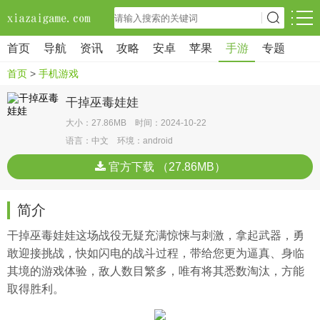
首页
导航
资讯
攻略
安卓
苹果
手游
专题
首页
>
手机游戏
干掉巫毒娃娃
大小：27.86MB 时间：2024-10-22
语言：中文 环境：android
官方下载 （27.86MB）
简介
干掉巫毒娃娃这场战役无疑充满惊悚与刺激，拿起武器，勇
敢迎接挑战，快如闪电的战斗过程，带给您更为逼真、身临
其境的游戏体验，敌人数目繁多，唯有将其悉数淘汰，方能
取得胜利。