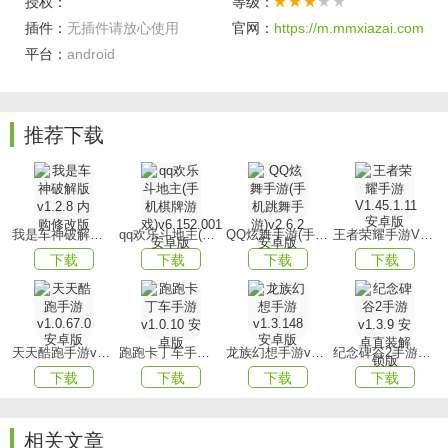
授权：
等级：
战即将展开。
插件：
无插件请放心使用
官网：
https://m.mmxiazai.com
2、为了战胜邪恶的娃娃，您需运用多种策略，全力以赴地激
平台：
android
发斗志。
3、丰富多样的画面场景可供切换，让您沉浸于一种虐心却又
推荐下载
令人着迷的游戏体验之中。
游戏优势
1、在不同的场景之间切换，探索各种未知的环境，巧妙避开
所有的陷阱，小心翼翼地展开冒险之旅。
我是车神破解版v1.2.8 内购修改版
qq欢乐斗地主(手机棋牌游戏)v6.152.001安卓版
QQ炫舞手游(手机跳舞手游)v2.6.2 安卓版
王者荣耀手游V1.45.1.11 安卓版
下载
下载
下载
下载
2、玩家能够轻松自如地操控毒娃娃，在各个游乐场中尽情体
验。
3、亲身体验各种真实的故事情节，众多活动全面展开，共同
天天酷跑手游v1.0.67.0安卓版
跑跑卡丁车手游v1.0.10 安卓版
龙族幻想手游v1.3.148 安卓版
纪念碑谷2手游v1.3.9 安卓直装解锁版
感受欢乐自由的氛围。
下载
下载
下载
下载
游戏玩法
1、尝试不同的游戏风格，尽享所有诡异而又趣味盎然的乐
相关文章