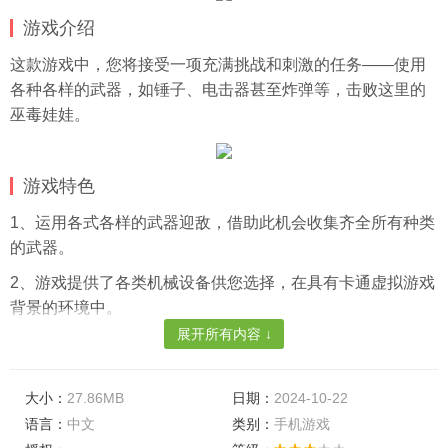
游戏介绍
这款游戏中，您将接受一项充满挑战和刺激的任务——使用
各种各样的武器，如锤子、电击器甚至炸弹等，击败这里的
巫毒娃娃。
游戏特色
1、运用各式各样的武器迎敌，借助此机会收集齐全所有种类
的武器。
2、游戏提供了各类机械设备供您选择，在具有卡通虚拟游戏
背景的环境中。
展开所有内容 ↓
3、同时角色的移动方向亦可根据您的需求进行调整。您所消
灭的巫毒娃娃数量越多，得分也就越高。
大小：
27.86MB
日期：
2024-10-22
游戏亮点
语言：
中文
类别：
手机游戏
1、携手多样性的受害者共同对抗敌人，一场场激烈的复仇之