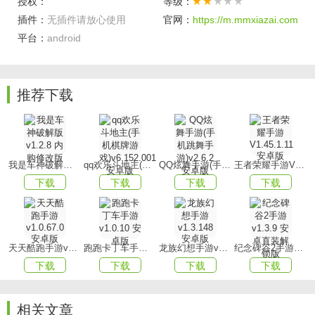
授权：
等级：
丰富多彩的战术组合防线。
插件：
无插件请放心使用
官网：
https://m.mmxiazai.com
2、深入分析僵尸类型与行进路线，有针对性地部署防御设
平台：
android
施，实现高效歼敌。
3、收集资源升级基地，解锁高科技武器，全面提升整体防御
推荐下载
实力。
游戏优势
1、合理分配资源进行升级，优先强化主要输出塔与关键路径
的防御。
我是车神破解版v1.2.8 内购修改版
qq欢乐斗地主(手机棋牌游戏)v6.152.001安卓版
QQ炫舞手游(手机跳舞手游)v2.6.2 安卓版
王者荣耀手游V1.45.1.11 安卓版
下载
下载
下载
下载
2、适时运用各类道具，如瞬间增援、全屏冻结等，有效应对
大规模尸潮的冲击。
3、巧妙借助场景中的障碍物进行掩护射击，降低自身受到的
天天酷跑手游v1.0.67.0安卓版
跑跑卡丁车手游v1.0.10 安卓版
龙族幻想手游v1.3.148 安卓版
纪念碑谷2手游v1.3.9 安卓直装解锁版
伤害。
下载
下载
下载
下载
游戏玩法
1、根据不同僵尸种类，量身定制武器强化路线，提升战斗效
相关文章