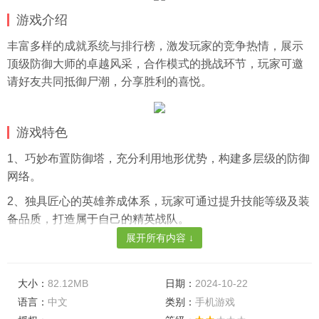
游戏介绍
丰富多样的成就系统与排行榜，激发玩家的竞争热情，展示
顶级防御大师的卓越风采，合作模式的挑战环节，玩家可邀
请好友共同抵御尸潮，分享胜利的喜悦。
游戏特色
1、巧妙布置防御塔，充分利用地形优势，构建多层级的防御
网络。
2、独具匠心的英雄养成体系，玩家可通过提升技能等级及装
备品质，打造属于自己的精英战队。
展开所有内容 ↓
3、随着动态地图与模拟昼夜的变换，玩家需要灵活应对，规
划因时制宜的防御策略。
大小：
82.12MB
日期：
2024-10-22
游戏亮点
语言：
中文
类别：
手机游戏
1、多元化的防御塔设计与英雄技能紧密结合，为玩家搭建起