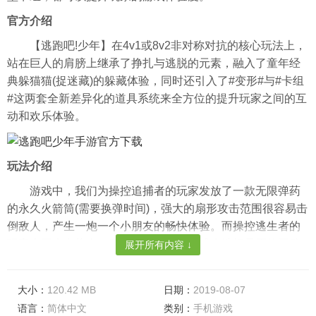
官方介绍
【逃跑吧!少年】在4v1或8v2非对称对抗的核心玩法上，
站在巨人的肩膀上继承了挣扎与逃脱的元素，融入了童年经
典躲猫猫(捉迷藏)的躲藏体验，同时还引入了#变形#与#卡组
#这两套全新差异化的道具系统来全方位的提升玩家之间的互
动和欢乐体验。
玩法介绍
游戏中，我们为操控追捕者的玩家发放了一款无限弹药
的永久火箭筒(需要换弹时间)，强大的扇形攻击范围很容易击
倒敌人，产生一炮一个小朋友的畅快体验。而操控逃生者的
玩家由于人多势众，则需要通过卡组构成来选择是否使用武
展开所有内容 ↓
器。跑路型的玩家可能会更偏爱组一身逃跑卡组，而偏对抗
的大佬往往是一身暴力卡组。当对局中逃生者均处于已逃离
大小：
120.42 MB
日期：
2019-08-07
或已被捕状态时则游戏结束。
语言：
简体中文
类别：
手机游戏