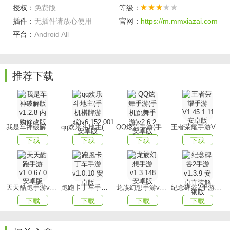
授权：
免费版
等级：
插件：
无插件请放心使用
官网：
https://m.mmxiazai.com
目前可使用的卡组共有10张，另有5张处于制作阶段。单
平台：
Android All
局游戏中大家最多只能选6张卡作为自己的登场卡组，每张卡
使用后会被重新排到最后一位，可立即使用的只是前4张。所
以，如何搭配我们的卡组将是进入对局前的第一个核心策略
点。
推荐下载
对局完成后玩家会获得金币奖励，金币可以对卡组进行
升级。更高等级的卡组拥有更高的属性，卡组的等级上限会
随着玩家的段位提升而成长。
我是车神破解版v1.2.8 内购修改版
qq欢乐斗地主(手机棋牌游戏)v6.152.001安卓版
QQ炫舞手游(手机跳舞手游)v2.6.2 安卓版
王者荣耀手游V1.45.1.11 安卓版
下载
下载
下载
下载
#变形#道具
我们在地图中设计了可拾取的变形道具，使用后可以在
一段时间内变成地图中的道具，例如长椅、木箱或花盆等，
天天酷跑手游v1.0.67.0安卓版
跑跑卡丁车手游v1.0.10 安卓版
龙族幻想手游v1.3.148 安卓版
纪念碑谷2手游v1.3.9 安卓直装解锁版
使用时机恰当的话可以完美融入背景，骗过来势汹汹的追捕
下载
下载
下载
下载
者，为逃生赢得机会!