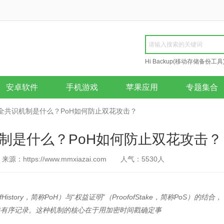
Hi Backup(移动存储备份工具
Repair
安卓软件
手机游戏
苹果应用
专题集合
的安全共识机制是什么？PoH如何防止双花攻击？
识机制是什么？PoH如何防止双花攻击？
来源：https://www.mmxiazai.com
人气：
5530
人
History，简称PoH）与“权益证明”（ProofofStake，简称PoS）的结合，
供有序记录。这种机制的核心在于用加密时间戳确定事