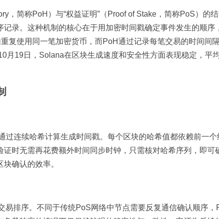
tory，简称PoH）与“权益证明”（Proof of Stake，简称PoS）
序记录。这种机制的核心在于用加密时间戳确定事件发生的顺序
内重复使用同一笔加密货币，而PoH通过记录每笔交易的时间间
0月19日，Solana在区块生成速度和安全性方面表现稳定，平
制
F），通过连续哈希计算生成时间戳。每个区块的哈希值都依赖前一个
验证时无需再花费额外时间同步时钟，只需核对哈希序列，即可
区块确认的效率。
的交易排序。不同于传统PoS网络中节点需要反复通信确认顺序，P