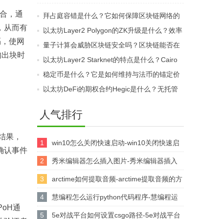
最佳实践是什么？审计
DeFi用户如何有效避免
的结合，通
拜占庭容错是什么？它如何保障区块链网络的
如何避免黑客攻击？
此类损失？
，从而有
安全共识？
以太坊Layer2 Polygon的ZK升级是什么？效率
隔，使网
如何进一步提升？
量子计算会威胁区块链安全吗？区块链能否在
均出块时
量子跃迁中存活？
以太坊Layer2 Starknet的特点是什么？Cairo
语言如何增强功能？
稳定币是什么？它是如何维持与法币的锚定价
值？
以太坊DeFi的期权合约Hegic是什么？无托管
交易如何运作？
人气排行
结果，
1
win10怎么关闭快速启动-win10关闭快速启
确认事件
动的方法
2
秀米编辑器怎么插入图片-秀米编辑器插入
图片的方法
3
arctime如何提取音频-arctime提取音频的方
法介绍
4
慧编程怎么运行python代码程序-慧编程运
oH通
行python代码程序的方法
5
5e对战平台如何设置csgo路径-5e对战平台