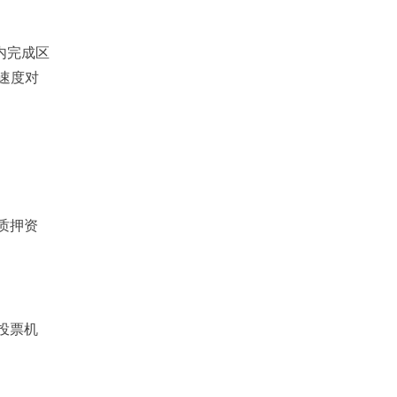
内完成区
种速度对
质押资
投票机