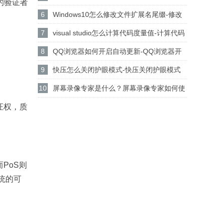
的验证者
设置csgo路径的方法
6
Windows10怎么修改文件扩展名尾缀-修改
文件扩展名尾缀方法
7
visual studio怎么计算代码度量值-计算代码
度量值方法
8
QQ浏览器如何开启自动更新-QQ浏览器开
启自动更新的方法
9
快压怎么关闭护眼模式-快压关闭护眼模式
的方法介绍
10
屏幕录像专家是什么？屏幕录像专家如何使
用？
证权，质
。
PoS则
统的可