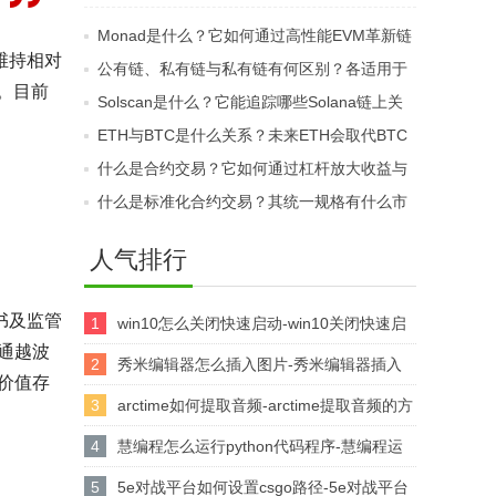
点？它在区块链中的定
心化融资中有什么优
Monad是什么？它如何通过高性能EVM革新链
位是什么？
势？
维持相对
游？
公有链、私有链与私有链有何区别？各适用于
。目前
哪些应用场景？
Solscan是什么？它能追踪哪些Solana链上关
键信息？
ETH与BTC是什么关系？未来ETH会取代BTC
的地位吗？
什么是合约交易？它如何通过杠杆放大收益与
风险？
什么是标准化合约交易？其统一规格有什么市
场优势？
人气排行
书及监管
1
win10怎么关闭快速启动-win10关闭快速启
通越波
动的方法
2
秀米编辑器怎么插入图片-秀米编辑器插入
价值存
图片的方法
3
arctime如何提取音频-arctime提取音频的方
法介绍
4
慧编程怎么运行python代码程序-慧编程运
行python代码程序的方法
5
5e对战平台如何设置csgo路径-5e对战平台