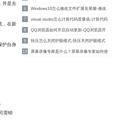
，并是去
设置csgo路径的方法
6
Windows10怎么修改文件扩展名尾缀-修改
文件扩展名尾缀方法
7
visual studio怎么计算代码度量值-计算代码
统，在新
度量值方法
8
QQ浏览器如何开启自动更新-QQ浏览器开
启自动更新的方法
9
快压怎么关闭护眼模式-快压关闭护眼模式
保护自身
的方法介绍
10
屏幕录像专家是什么？屏幕录像专家如何使
用？
个
司需销