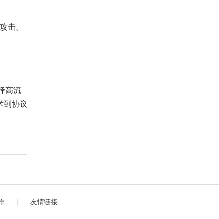
治攻击。
择高流
术到协议
作
｜
友情链接