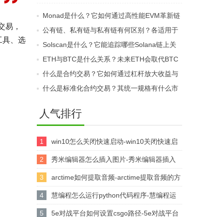
点？它在区块链中的定
心化融资中有什么优
Monad是什么？它如何通过高性能EVM革新链
位是什么？
势？
交易，
游？
公有链、私有链与私有链有何区别？各适用于
工具、选
哪些应用场景？
Solscan是什么？它能追踪哪些Solana链上关
键信息？
ETH与BTC是什么关系？未来ETH会取代BTC
的地位吗？
什么是合约交易？它如何通过杠杆放大收益与
风险？
什么是标准化合约交易？其统一规格有什么市
场优势？
人气排行
1
win10怎么关闭快速启动-win10关闭快速启
动的方法
2
秀米编辑器怎么插入图片-秀米编辑器插入
图片的方法
3
arctime如何提取音频-arctime提取音频的方
法介绍
4
慧编程怎么运行python代码程序-慧编程运
行python代码程序的方法
5
5e对战平台如何设置csgo路径-5e对战平台