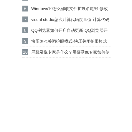
设置csgo路径的方法
6
Windows10怎么修改文件扩展名尾缀-修改
文件扩展名尾缀方法
7
visual studio怎么计算代码度量值-计算代码
度量值方法
8
QQ浏览器如何开启自动更新-QQ浏览器开
启自动更新的方法
9
快压怎么关闭护眼模式-快压关闭护眼模式
的方法介绍
10
屏幕录像专家是什么？屏幕录像专家如何使
用？