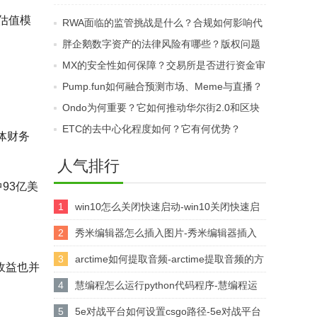
是怎样的？矿工的收益
对怎么选？LP无常损失
业估值模
RWA面临的监管挑战是什么？合规如何影响代
来源是什么？
如何规避？
币化？
胖企鹅数字资产的法律风险有哪些？版权问题
是如何被处理的？
MX的安全性如何保障？交易所是否进行资金审
计？
Pump.fun如何融合预测市场、Meme与直播？
Web3娱乐新趋势何在？
Ondo为何重要？它如何推动华尔街2.0和区块
链融合？
ETC的去中心化程度如何？它有何优势？
具体财务
人气排行
中93亿美
1
win10怎么关闭快速启动-win10关闭快速启
动的方法
2
秀米编辑器怎么插入图片-秀米编辑器插入
图片的方法
3
arctime如何提取音频-arctime提取音频的方
收益也并
法介绍
4
慧编程怎么运行python代码程序-慧编程运
行python代码程序的方法
5
5e对战平台如何设置csgo路径-5e对战平台