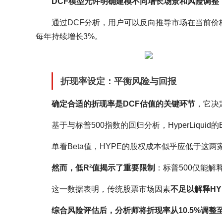
DCF模型允许明确建模不同增长场景和风险调整
通过DCF分析，用户可以反向推导市场在当前价格
每年持续增长3%。
折现率设定：平衡风险与回报
确定合适的折现率是DCF估值的关键环节
，它决
基于与标普500指数的回归分析，HyperLiquid的Bet
单看Beta值，HYPE的股权成本似乎应低于这
然而，低R²值揭示了重要限制
：标普500仅能解释
这一数据表明，传统股票市场因素
不足以解释HY
综合风险评估后，分析师将折现率从10.5%调整至