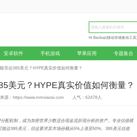
Hi Backup(移动存储备份工具
Repair
安卓软件
手机游戏
苹果应用
专题集合
id估值能否达385美元？HYPE真实价值如何衡量？
否达385美元？HYPE真实价值如何衡量？
来源：https://www.mmxiazai.com
人气：
62478
人
3%手续费分配机制，成为加密世界少数适合现金流折现分析的资产。专业估值模
可能达385美元，但这要求其市场份额从5%上涨至50%。385美元估值