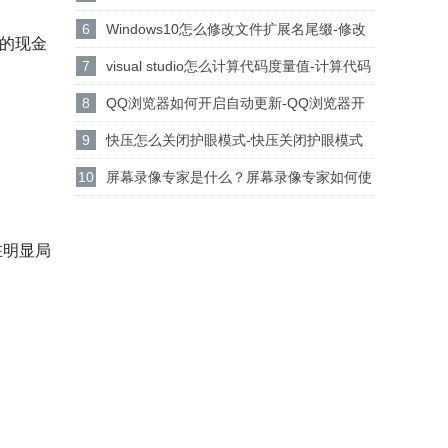
设置csgo路径的方法
6
Windows10怎么修改文件扩展名尾缀-修改
化的现金
文件扩展名尾缀方法
7
visual studio怎么计算代码度量值-计算代码
度量值方法
8
QQ浏览器如何开启自动更新-QQ浏览器开
启自动更新的方法
9
快压怎么关闭护眼模式-快压关闭护眼模式
的方法介绍
10
屏幕录像专家是什么？屏幕录像专家如何使
用？
在明显局