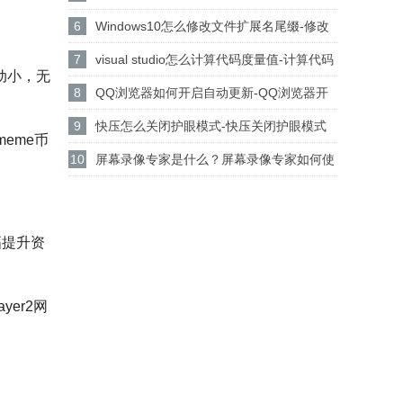
设置csgo路径的方法
6
Windows10怎么修改文件扩展名尾缀-修改
文件扩展名尾缀方法
7
visual studio怎么计算代码度量值-计算代码
动小，无
度量值方法
8
QQ浏览器如何开启自动更新-QQ浏览器开
启自动更新的方法
9
快压怎么关闭护眼模式-快压关闭护眼模式
eme币
的方法介绍
10
屏幕录像专家是什么？屏幕录像专家如何使
用？
幅提升资
er2网