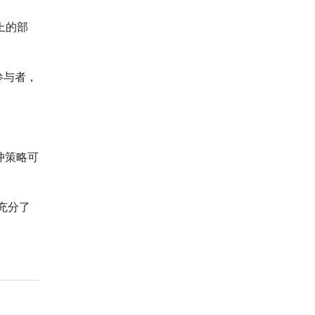
o上的部
参与者，
冲策略可
充分了