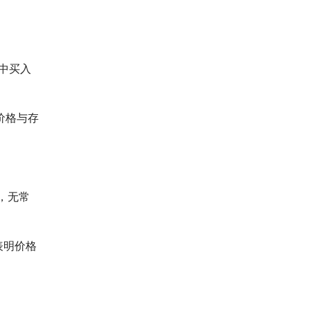
中买入
价格与存
，无常
表明价格