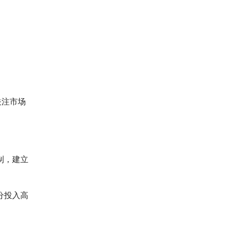
关注市场
制，建立
分投入高