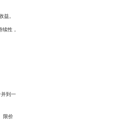
化收益。
持续性，
合并到一
、限价