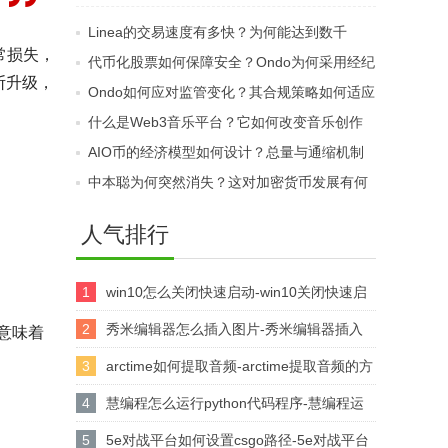
者？代币化如何推动跨
者？巨鲸如何影响市
Linea的交易速度有多快？为何能达到数千
境投资？
场？
常损失，
TPS？
代币化股票如何保障安全？Ondo为何采用经纪
断升级，
商托管底层资产？
Ondo如何应对监管变化？其合规策略如何适应
不同地区？
什么是Web3音乐平台？它如何改变音乐创作
和分发？
AIO币的经济模型如何设计？总量与通缩机制
是什么？
中本聪为何突然消失？这对加密货币发展有何
影响？
人气排行
1
win10怎么关闭快速启动-win10关闭快速启
动的方法
2
秀米编辑器怎么插入图片-秀米编辑器插入
这意味着
图片的方法
3
arctime如何提取音频-arctime提取音频的方
法介绍
4
慧编程怎么运行python代码程序-慧编程运
行python代码程序的方法
5
5e对战平台如何设置csgo路径-5e对战平台