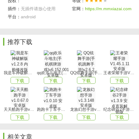
授权：
等级：
1、本作游戏玩法丰富多样，游戏中包含了各类冒险任务及多
插件：
无插件请放心使用
官网：
https://m.mmxiazai.com
个关卡。
平台：
android
2、极大地丰富了游戏内容，使用的玩法以及多种武器的搭配
将为玩家带来前所未有的游戏体验。
推荐下载
3、游戏中还设有各种车辆供玩家驾驶，为您带来无比舒适的
游戏体验。
游戏优势
1、游戏中有诸多强力的暴走武器，以及震撼的爆炸特效，多
我是车神破解版v1.2.8 内购修改版
qq欢乐斗地主(手机棋牌游戏)v6.152.001安卓版
QQ炫舞手游(手机跳舞手游)v2.6.2 安卓版
王者荣耀手游V1.45.1.11 安卓版
元化的关卡将为您带来别样的挑战。
下载
下载
下载
下载
2、是一款充满趣味的射击闯关冒险游戏，邀请广大玩家共同
参与战斗。
天天酷跑手游v1.0.67.0安卓版
跑跑卡丁车手游v1.0.10 安卓版
龙族幻想手游v1.3.148 安卓版
纪念碑谷2手游v1.3.9 安卓直装解锁版
3、在这里，您将有机会体验到与众不同的战斗，游戏过程惊
下载
下载
下载
下载
心动魄，令人热血沸腾。
游戏玩法
相关文章