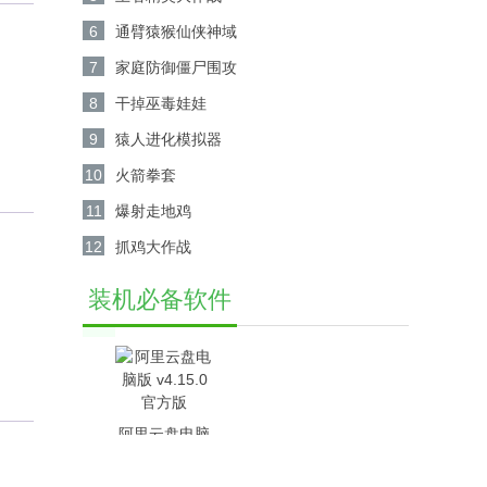
6
通臂猿猴仙侠神域
7
家庭防御僵尸围攻
8
干掉巫毒娃娃
9
猿人进化模拟器
10
火箭拳套
11
爆射走地鸡
12
抓鸡大作战
装机必备软件
阿里云盘电脑
版 v4.15.0官