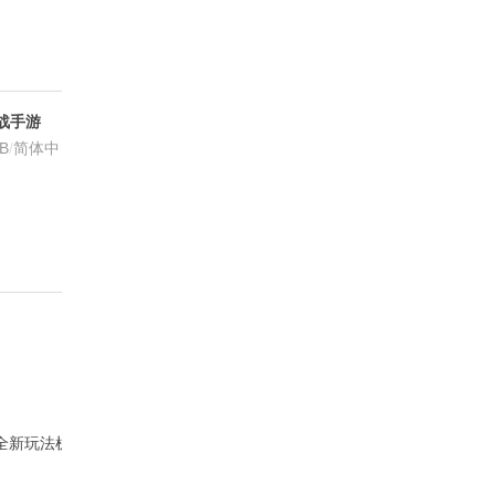
战手游
R1 安卓版
MB
/
简体中
体验全新玩法机制，激战德古拉！