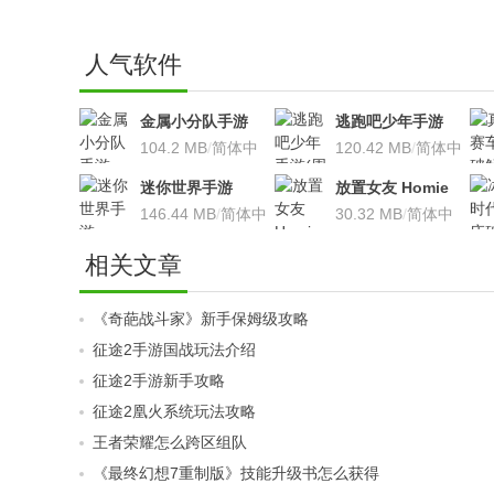
人气软件
金属小分队手游
逃跑吧少年手游
v1.8.8 直装高级无
104.2 MB
/
简体中
(周年庆活动)v5.32
120.42 MB
/
简体中
限版
文
安卓版
文
迷你世界手游
放置女友 Homie
v0.36.0 安卓版
146.44 MB
/
简体中
girl 8.7 安卓破解
30.32 MB
/
简体中
文
版
文
相关文章
《奇葩战斗家》新手保姆级攻略
征途2手游国战玩法介绍
征途2手游新手攻略
征途2凰火系统玩法攻略
王者荣耀怎么跨区组队
《最终幻想7重制版》技能升级书怎么获得