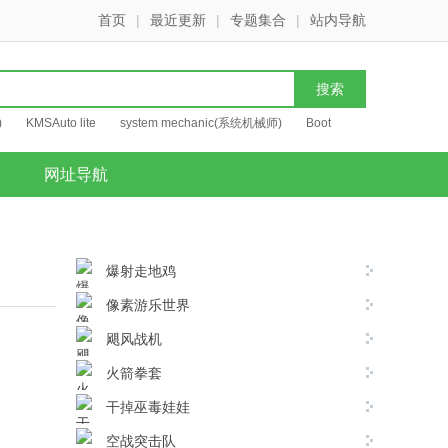
首页
|
最近更新
|
专题集合
|
站内导航
)
KMSAuto lite
system mechanic(系统机械师)
Boot
网址导航
爆射走地鸡
像素游乐世界
飓风战机
火箭拳套
干掉巫毒娃娃
空战突击队