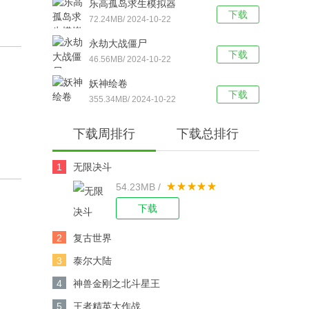
乐高孤岛求生模拟器
下载
72.24MB/ 2024-10-22
永劫大战僵尸
下载
46.56MB/ 2024-10-22
妖神绘卷
下载
355.34MB/ 2024-10-22
下载周排行
下载总排行
1
无限决斗
54.23MB /
下载
2
复古世界
3
泰尔大陆
4
神兽金刚之北斗星王
5
王者精英大作战