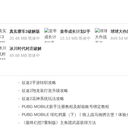
真实赛车3破解版
皇帝成长计划2手
球球大作
V7.4.6无限金币版
20.48 MB
/
简体中
游v2.0.0安卓版
15.53 MB
/
简体中
v11.0.0
849.54 
文
文
文
冰川时代村庄破解
版v3.3.1无限金钱
49.88 MB
/
简体中
版(带数据包)
文
征途2手游转职攻略
征途2翔龙装打造升级攻略
征途2花神系统玩法攻略
PUBG MOBILE新手注册教程及邮箱账号绑定教程
PUBG MOBILE 绯红档案（下）丨骑上战马驰骋古堡！
《最终幻想7重制版》主角团武器获得方法