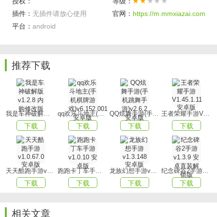
借助吹泡泡使自身得以飞翔至高空。
授权：
等级：
插件：
无插件请放心使用
官网：
https://m.mmxiazai.com
3、欢快的背景音乐让玩家在游戏过程中倍感舒心，画面采用
平台：
android
卡通式展现手法。
游戏优势
推荐下载
1、唯有积累足够数量的口香糖，方能持续飞行较长时间。飞
行过程中务必留意规避各种障碍物。
2、得分愈高，所获分数相应提升，进而赢取更为丰厚的奖
励。
我是车神破解版v1.2.8 内购修改版
qq欢乐斗地主(手机棋牌游戏)v6.152.001安卓版
QQ炫舞手游(手机跳舞手游)v2.6.2 安卓版
王者荣耀手游V1.45.1.11 安卓版
3、玩家在此游戏中可享受到极其有趣的游戏玩法，同时还可
下载
下载
下载
下载
与亲朋好友展开竞赛。
游戏玩法
1、比拼各自实力，飞行过程中务必小心防范尖锐物品，以免
天天酷跑手游v1.0.67.0安卓版
跑跑卡丁车手游v1.0.10 安卓版
龙族幻想手游v1.3.148 安卓版
纪念碑谷2手游v1.3.9 安卓直装解锁版
泡泡遭受破损。
下载
下载
下载
下载
2、我们的挑战将在厨房环境中展开，其中包含诸多机制。
相关文章