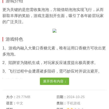
游戏介绍
更为关键的是您需收集泡泡，方能借助泡泡实现飞行，从而
获取丰厚的奖励，游戏主题别开生面，吸引了各年龄层玩家
的广泛关注。
游戏特色
1、游戏内融入大量口香糖元素，唯有运用口香糖方可吹出更
多泡泡。
2、陷阱皆为随机生成，对玩家反应速度提出极高要求。
3、飞行过程中会遭遇诸多阻碍，需巧妙应对并设法避开。
游戏亮点
展开所有内容 ↓
1、男女老幼均可尽情畅游其中，亦可邀约更多朋友共同参
与，合理运用口香糖，方能赢得更多奖品。
大小：
29.77MB
日期：
2024-10-25
语言：
中文
类别：
手机游戏
2、该游戏设计理念新颖独特，玩家需通过收集各类口香糖，