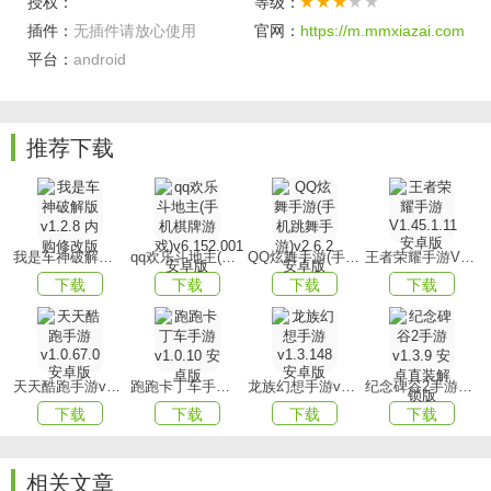
授权：
等级：
2、游戏中亦可进行榨汁操作，每日皆可变换口味，享受新鲜
插件：
无插件请放心使用
官网：
https://m.mmxiazai.com
滋味。
平台：
android
3、炎炎夏日来临之际，身为肥宅的你终于迎来了属于自己的
欢乐时光。
推荐下载
游戏优势
1、你可以尽情挥洒创意，调制出上百种口味的肥宅快乐水，
色彩斑斓，丰富多彩。
我是车神破解版v1.2.8 内购修改版
qq欢乐斗地主(手机棋牌游戏)v6.152.001安卓版
QQ炫舞手游(手机跳舞手游)v2.6.2 安卓版
王者荣耀手游V1.45.1.11 安卓版
2、游戏中设有多种模式供你挑选，内容丰富多样，任由你自
下载
下载
下载
下载
由发挥。
3、是一款全新的益智游戏，玩法新颖有趣，你可以利用各种
原材料调配出美味可口的饮料。
天天酷跑手游v1.0.67.0安卓版
跑跑卡丁车手游v1.0.10 安卓版
龙族幻想手游v1.3.148 安卓版
纪念碑谷2手游v1.3.9 安卓直装解锁版
游戏玩法
下载
下载
下载
下载
1、你可以亲手制作数百种口味各异的饮料，夏季加入冰块更
能提升口感。
相关文章