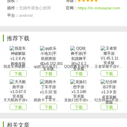
授权：
等级：
题，整体游戏充满了荒诞与黑色幽默。
插件：
无插件请放心使用
官网：
https://m.mmxiazai.com
2、在为顾客提供优质服务的同时，玩家需确保订单处理不过
平台：
android
度繁忙，且应保持良好形象，自信应对。
3、部分顾客可能无法亲自前往门店购买三明治，需考虑线上
推荐下载
订购。
游戏优势
1、游戏融合了经典模拟经营与独特汉堡制作元素，为玩家带
来丰富而独特的游戏体验。
我是车神破解版v1.2.8 内购修改版
qq欢乐斗地主(手机棋牌游戏)v6.152.001安卓版
QQ炫舞手游(手机跳舞手游)v2.6.2 安卓版
王者荣耀手游V1.45.1.11 安卓版
下载
下载
下载
下载
2、根据顾客需求制作各类汉堡，满足多样化的汉堡需求。
3、游戏操作简便易懂，只需轻触屏幕便能完成汉堡制作。
游戏玩法
天天酷跑手游v1.0.67.0安卓版
跑跑卡丁车手游v1.0.10 安卓版
龙族幻想手游v1.3.148 安卓版
纪念碑谷2手游v1.3.9 安卓直装解锁版
1、制作饮料和沙冰等饮品时，务必将饮料置于星星点亮处，
下载
下载
下载
下载
以确保最佳口感。
2、制作速度至关重要，确保在规定时间内将汉堡交付顾客，
相关文章