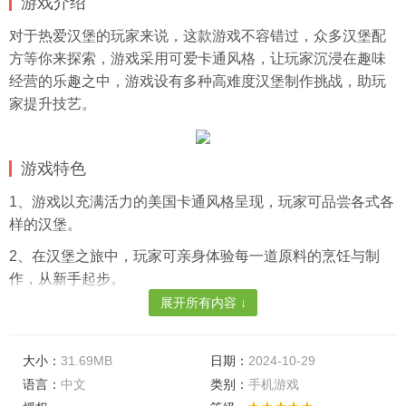
游戏介绍
对于热爱汉堡的玩家来说，这款游戏不容错过，众多汉堡配
方等你来探索，游戏采用可爱卡通风格，让玩家沉浸在趣味
经营的乐趣之中，游戏设有多种高难度汉堡制作挑战，助玩
家提升技艺。
游戏特色
1、游戏以充满活力的美国卡通风格呈现，玩家可品尝各式各
样的汉堡。
2、在汉堡之旅中，玩家可亲身体验每一道原料的烹饪与制
作，从新手起步。
展开所有内容 ↓
3、持续扩展你的汉堡店，获取更多配料，创造更多汉堡风
味。
大小：
31.69MB
日期：
2024-10-29
游戏亮点
语言：
中文
类别：
手机游戏
1、游戏中的各种设定巧妙地揭示了食品安全及企业诚信等问