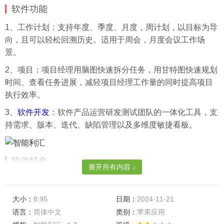
软件功能
1、工作计划：支持年度、季度、月度，周计划，以目标为导
向，且可以轻松回溯历史。适用于周会，月度会议工作场
景。
2、项目：项目经理用脑图快速拆分任务，用甘特图快速规划
时间、查看任务进展，减轻项目经理工作量的同时提高项目
执行效率。
3、
软件开发
：软件产品运营研发测试团队的一体化工具，支
持需求、版本、迭代、缺陷管理以及多维度敏捷看板。
软件特色
展开所有内容 ↓
1、每一个人的工作内容是不一样的，要想提高工作的效率，
就需要学会总结和归纳;
大小：
8.95
日期：
2024-11-21
2、只有不断的总结才能提高自己的工作质量，而且你还可以
语言：
简体中文
类别：
苹果应用
在线制定工作计划，对于高效完成工作很有帮助。