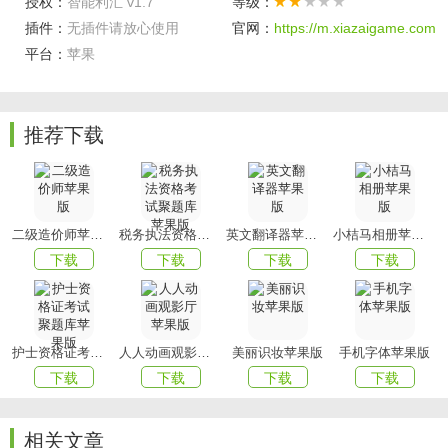
授权：
智能利汇 v1.7
等级：
插件：
无插件请放心使用
官网：
https://m.xiazaigame.com
软件亮点
平台：
苹果
1、发现到丰富的目标库的内容发现更多的坚持的伙伴;
2、目标的设定，进行打卡签到，记录下每天的
生活
日常。
推荐下载
以上就是智能利汇的全部内容了，赶快收藏
mmxiazai吧
下载
更多软件和游戏吧！
二级造价师苹果版
税务执法资格考试聚题库苹果版
英文翻译器苹果版
小桔马相册苹果版
下载
下载
下载
下载
护士资格证考试聚题库苹果版
人人动画观影厅苹果版
美丽识妆苹果版
手机字体苹果版
下载
下载
下载
下载
相关文章